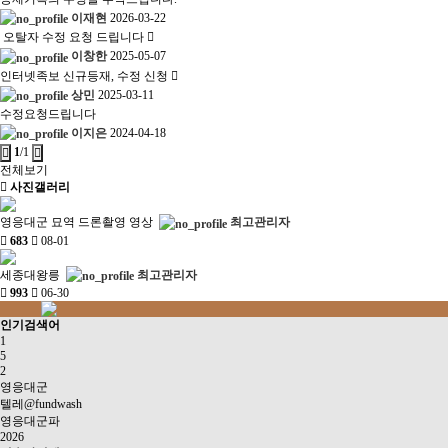
이재현
2026-03-22
오탈자 수정 요청 드립니다
이창한
2025-05-07
인터넷족보 신규등재, 수정 신청
상민
2025-03-11
수정요청드립니다
이지은
2024-04-18
1
/1
전체보기
사진갤러리
영응대군 묘역 드론촬영 영상
최고관리자
683
08-01
세종대왕릉
최고관리자
993
06-30
인기검색어
1
5
2
영응대군
텔레@fundwash
영응대군파
2026