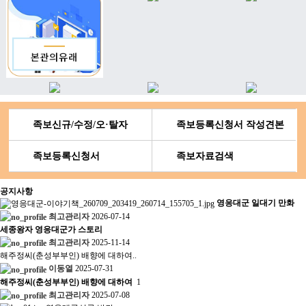
족보신규/수정/오·탈자
족보등록신청서 작성견본
족보등록신청서
족보자료검색
공지사항
영응대군 일대기 만화
최고관리자
2026-07-14
세종왕자 영응대군가 스토리
최고관리자
2025-11-14
해주정씨(춘성부부인) 배향에 대하여..
이동열
2025-07-31
해주정씨(춘성부부인) 배향에 대하여
1
최고관리자
2025-07-08