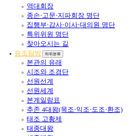
역대회장
종손·고문·지파회장 명단
집행부·감사·이사·대의원 명단
특위위원 명단
찾아오시는 길
숭조탐방
하위분류
본관의 유래
시조와 조경단
선원선계
선원세계
본계일람표
추존 4대왕(목조·익조·도조·환조)
태조 고황제
태종대왕