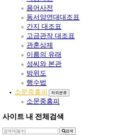
용어사전
동서양연대대조표
간지 대조표
고금관작 대조표
관혼상제
이름의 유래
성씨와 본관
방위도
행수법
소문중홈피
하위분류
소문중홈피
사이트 내 전체검색
검색