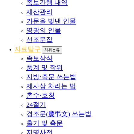
족보간행 내역
재산관리
가문을 빛낸 인물
영광의 인물
선조문집
자료탐구
하위분류
족보상식
품계 및 작위
지방·축문 쓰는법
제사상 차리는 법
촌수·호칭
24절기
경조문(慶弔文) 쓰는법
홀기 및 축문
지명사전