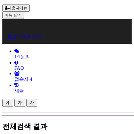
사용자메뉴
메뉴
닫기
회
로그인
회원가입
원
로
1:1문의
그
FAQ
인
접속자
4
새글
전체검색 결과