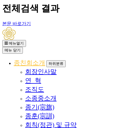
전체검색 결과
본문 바로가기
메뉴열기
메뉴
닫기
종친회소개
하위분류
회장인사말
연 혁
조직도
소종중소개
종기(宗旗)
종훈(宗訓)
회칙(정관) 및 규약