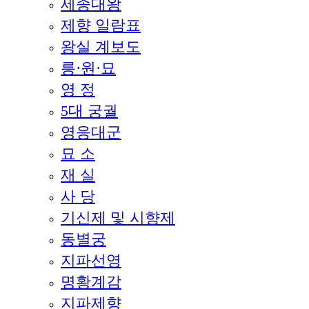
세종대왕
제향 일람표
왕실 계보도
릉·원·묘
영 정
5대 궁궐
영응대군
묘 소
재 실
사 당
기신제 및 시향제
동별궁
지파선영
명황계감
지파제향