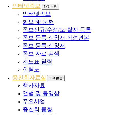
인터넷족보
하위분류
인터넷족보
화보 및 문헌
족보신규/수정/오·탈자 등록
족보 등록 신청서 작성견본
족보 등록 신청서
족보 자료 검색
계도표 열람
항렬도
종친회자료실
하위분류
행사자료
앨범 및 동영상
주요사업
종친회 동향