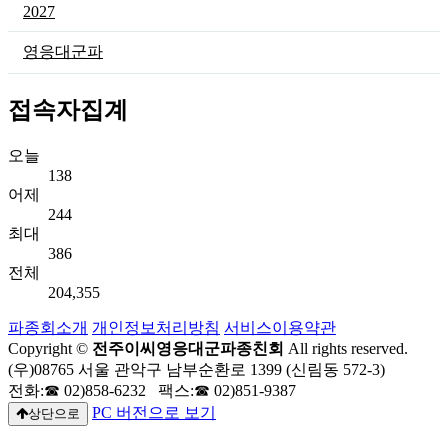
2027
영응대군파
접속자집계
오늘
138
어제
244
최대
386
전체
204,355
파종회소개
개인정보처리방침
서비스이용약관
Copyright ©
전주이씨영응대군파종친회
All rights reserved.
(우)08765 서울 관악구 남부순환로 1399 (신림동 572-3)
전화:☎ 02)858-6232 팩스:☎ 02)851-9387
PC 버전으로 보기
상단으로