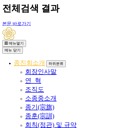
전체검색 결과
본문 바로가기
메뉴열기
메뉴
닫기
종친회소개
하위분류
회장인사말
연 혁
조직도
소종중소개
종기(宗旗)
종훈(宗訓)
회칙(정관) 및 규약