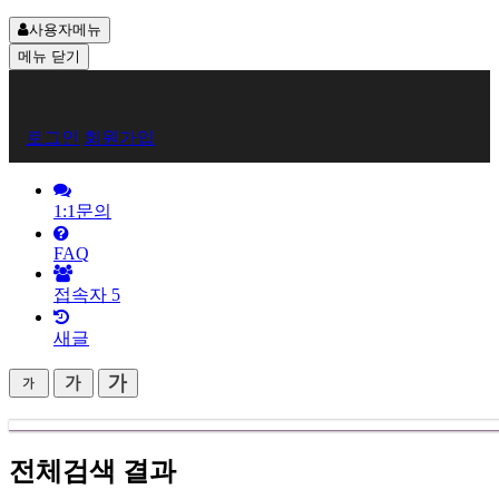
사용자메뉴
메뉴
닫기
회
로그인
회원가입
원
로
1:1문의
그
FAQ
인
접속자
5
새글
전체검색 결과