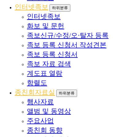
인터넷족보
하위분류
인터넷족보
화보 및 문헌
족보신규/수정/오·탈자 등록
족보 등록 신청서 작성견본
족보 등록 신청서
족보 자료 검색
계도표 열람
항렬도
종친회자료실
하위분류
행사자료
앨범 및 동영상
주요사업
종친회 동향