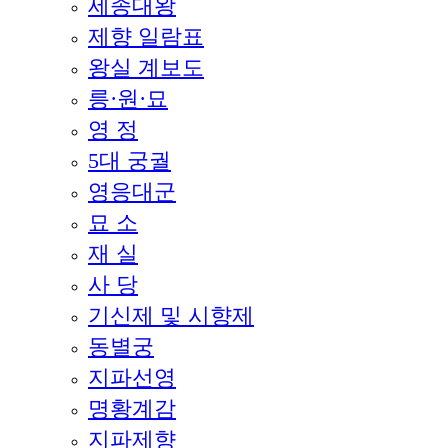
세종대왕
제향 일람표
왕실 계보도
릉·원·묘
영 정
5대 궁궐
영응대군
묘 소
재 실
사 당
기신제 및 시향제
동별궁
지파선영
명황계감
지파제향