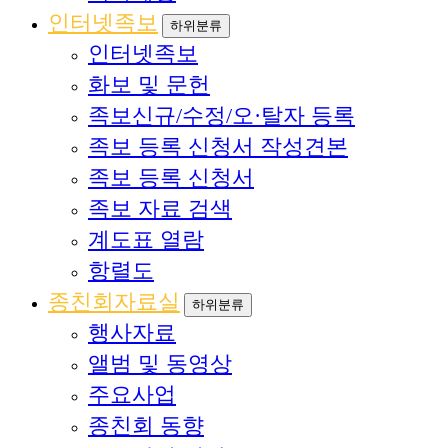
인터넷족보
하위분류
인터넷족보
화보 및 문헌
족보신규/수정/오·탈자 등록
족보 등록 신청서 작성견본
족보 등록 신청서
족보 자료 검색
계도표 열람
항렬도
종친회자료실
하위분류
행사자료
앨범 및 동영상
주요사업
종친회 동향