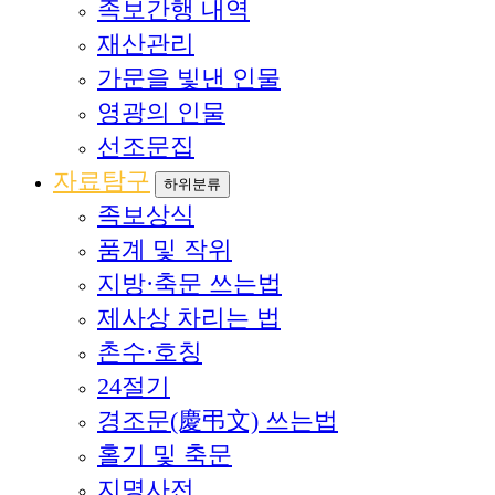
족보간행 내역
재산관리
가문을 빛낸 인물
영광의 인물
선조문집
자료탐구
하위분류
족보상식
품계 및 작위
지방·축문 쓰는법
제사상 차리는 법
촌수·호칭
24절기
경조문(慶弔文) 쓰는법
홀기 및 축문
지명사전