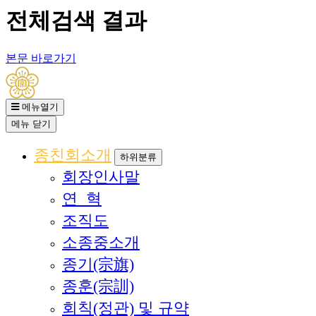
전체검색 결과
본문 바로가기
메뉴열기
메뉴
닫기
종친회소개
하위분류
회장인사말
연 혁
조직도
소종중소개
종기(宗旗)
종훈(宗訓)
회칙(정관) 및 규약