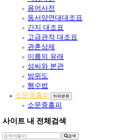
용어사전
동서양연대대조표
간지 대조표
고금관작 대조표
관혼상제
이름의 유래
성씨와 본관
방위도
행수법
소문중홈피
하위분류
소문중홈피
사이트 내 전체검색
검색