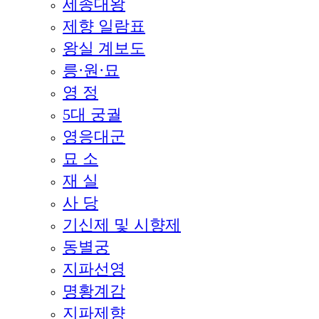
세종대왕
제향 일람표
왕실 계보도
릉·원·묘
영 정
5대 궁궐
영응대군
묘 소
재 실
사 당
기신제 및 시향제
동별궁
지파선영
명황계감
지파제향