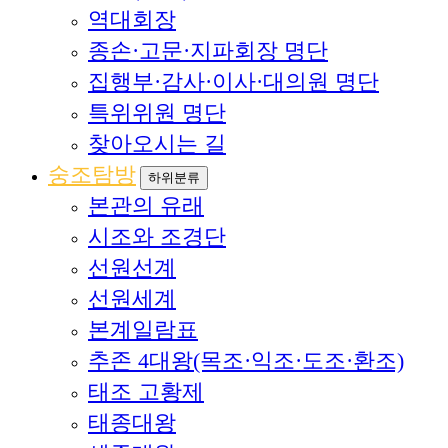
역대회장
종손·고문·지파회장 명단
집행부·감사·이사·대의원 명단
특위위원 명단
찾아오시는 길
숭조탐방
하위분류
본관의 유래
시조와 조경단
선원선계
선원세계
본계일람표
추존 4대왕(목조·익조·도조·환조)
태조 고황제
태종대왕