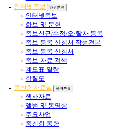
인터넷족보
하위분류
인터넷족보
화보 및 문헌
족보신규/수정/오·탈자 등록
족보 등록 신청서 작성견본
족보 등록 신청서
족보 자료 검색
계도표 열람
항렬도
종친회자료실
하위분류
행사자료
앨범 및 동영상
주요사업
종친회 동향