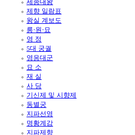
세종대왕
제향 일람표
왕실 계보도
릉·원·묘
영 정
5대 궁궐
영응대군
묘 소
재 실
사 당
기신제 및 시향제
동별궁
지파선영
명황계감
지파제향