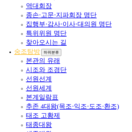
역대회장
종손·고문·지파회장 명단
집행부·감사·이사·대의원 명단
특위위원 명단
찾아오시는 길
숭조탐방
하위분류
본관의 유래
시조와 조경단
선원선계
선원세계
본계일람표
추존 4대왕(목조·익조·도조·환조)
태조 고황제
태종대왕