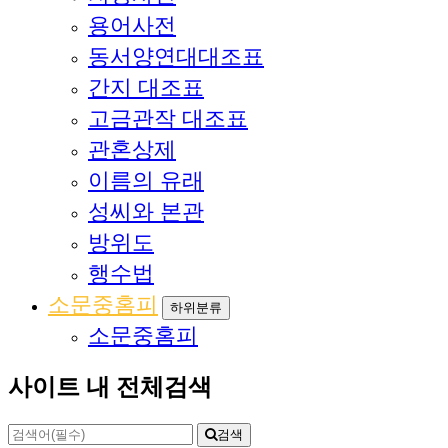
용어사전
동서양연대대조표
간지 대조표
고금관작 대조표
관혼상제
이름의 유래
성씨와 본관
방위도
행수법
소문중홈피
하위분류
소문중홈피
사이트 내 전체검색
검색