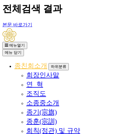
전체검색 결과
본문 바로가기
메뉴열기
메뉴
닫기
종친회소개
하위분류
회장인사말
연 혁
조직도
소종중소개
종기(宗旗)
종훈(宗訓)
회칙(정관) 및 규약