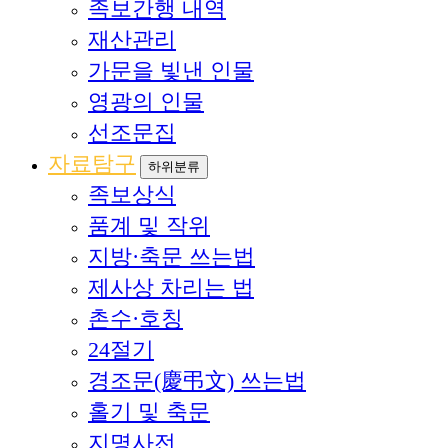
족보간행 내역
재산관리
가문을 빛낸 인물
영광의 인물
선조문집
자료탐구
하위분류
족보상식
품계 및 작위
지방·축문 쓰는법
제사상 차리는 법
촌수·호칭
24절기
경조문(慶弔文) 쓰는법
홀기 및 축문
지명사전