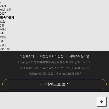
2
2026
영응대군
2027
접속자집계
오늘
233
어제
244
최대
386
전체
204,450
파종회소개
개인정보처리방침
서비스이용약관
Copyright ©
전주이씨영응대군파종친회
All rights reserved.
(우)08765 서울 관악구 남부순환로 1399 (신림동 572-3)
전화:☎ 02)858-6232 팩스:☎ 02)851-9387
PC 버전으로 보기