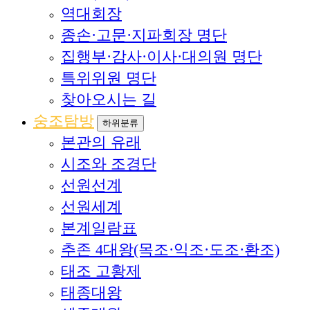
역대회장
종손·고문·지파회장 명단
집행부·감사·이사·대의원 명단
특위위원 명단
찾아오시는 길
숭조탐방
하위분류
본관의 유래
시조와 조경단
선원선계
선원세계
본계일람표
추존 4대왕(목조·익조·도조·환조)
태조 고황제
태종대왕