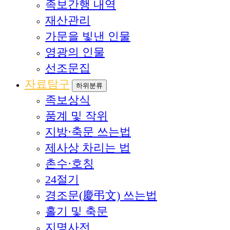
족보간행 내역
재산관리
가문을 빛낸 인물
영광의 인물
선조문집
자료탐구
하위분류
족보상식
품계 및 작위
지방·축문 쓰는법
제사상 차리는 법
촌수·호칭
24절기
경조문(慶弔文) 쓰는법
홀기 및 축문
지명사전