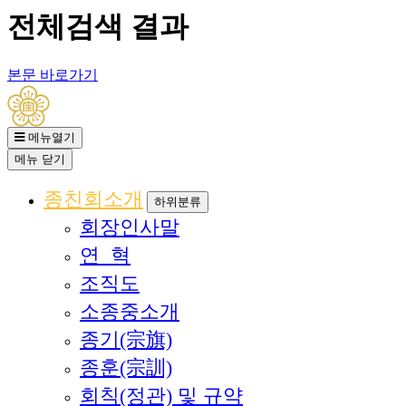
전체검색 결과
본문 바로가기
메뉴열기
메뉴
닫기
종친회소개
하위분류
회장인사말
연 혁
조직도
소종중소개
종기(宗旗)
종훈(宗訓)
회칙(정관) 및 규약