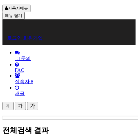
사용자메뉴
메뉴
닫기
회
로그인
회원가입
원
로
1:1문의
그
FAQ
인
접속자
8
새글
전체검색 결과