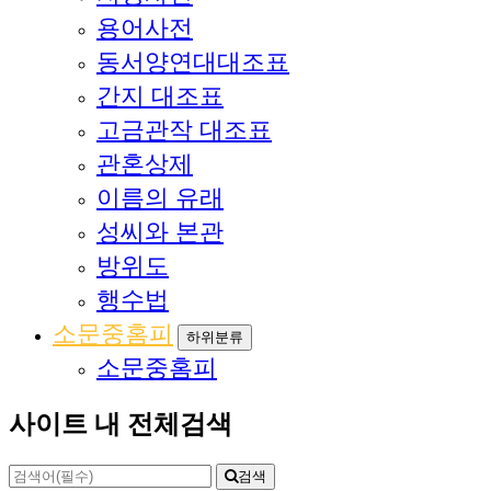
용어사전
동서양연대대조표
간지 대조표
고금관작 대조표
관혼상제
이름의 유래
성씨와 본관
방위도
행수법
소문중홈피
하위분류
소문중홈피
사이트 내 전체검색
검색