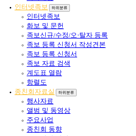
인터넷족보
하위분류
인터넷족보
화보 및 문헌
족보신규/수정/오·탈자 등록
족보 등록 신청서 작성견본
족보 등록 신청서
족보 자료 검색
계도표 열람
항렬도
종친회자료실
하위분류
행사자료
앨범 및 동영상
주요사업
종친회 동향