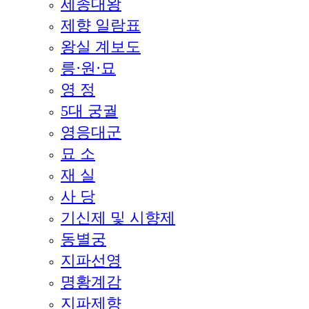
세종대왕
제향 일람표
왕실 계보도
릉·원·묘
영 정
5대 궁궐
영응대군
묘 소
재 실
사 당
기신제 및 시향제
동별궁
지파선영
명황계감
지파제향