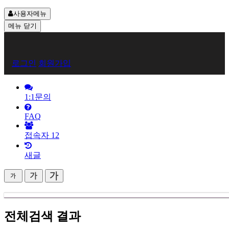
사용자메뉴
메뉴
닫기
회
로그인
회원가입
원
로
1:1문의
그
FAQ
인
접속자
12
새글
전체검색 결과