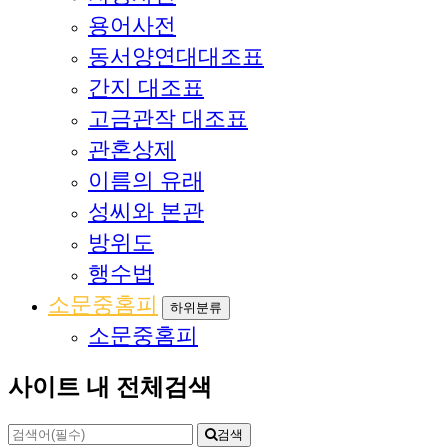
용어사전
동서양연대대조표
간지 대조표
고금관작 대조표
관혼상제
이름의 유래
성씨와 본관
방위도
행수법
소문중홈피
하위분류
소문중홈피
사이트 내 전체검색
검색