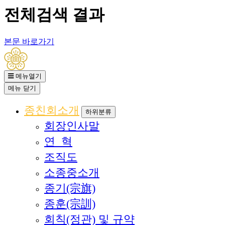
전체검색 결과
본문 바로가기
메뉴열기
메뉴
닫기
종친회소개
하위분류
회장인사말
연 혁
조직도
소종중소개
종기(宗旗)
종훈(宗訓)
회칙(정관) 및 규약