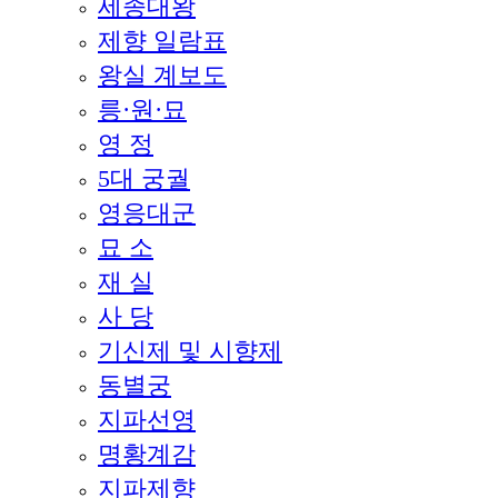
세종대왕
제향 일람표
왕실 계보도
릉·원·묘
영 정
5대 궁궐
영응대군
묘 소
재 실
사 당
기신제 및 시향제
동별궁
지파선영
명황계감
지파제향