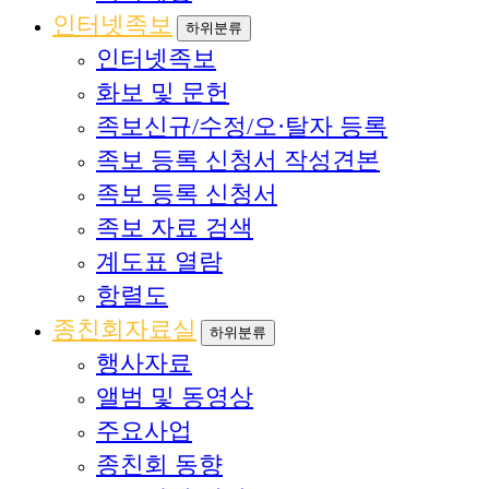
인터넷족보
하위분류
인터넷족보
화보 및 문헌
족보신규/수정/오·탈자 등록
족보 등록 신청서 작성견본
족보 등록 신청서
족보 자료 검색
계도표 열람
항렬도
종친회자료실
하위분류
행사자료
앨범 및 동영상
주요사업
종친회 동향