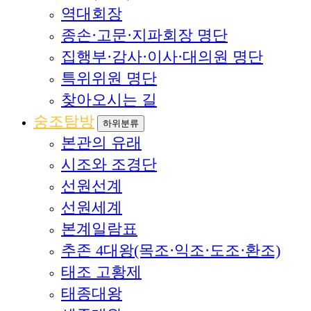
역대회장
종손·고문·지파회장 명단
집행부·감사·이사·대의원 명단
특위위원 명단
찾아오시는 길
숭조탐방
하위분류
본관의 유래
시조와 조경단
선원선계
선원세계
본계일람표
추존 4대왕(목조·익조·도조·환조)
태조 고황제
태종대왕