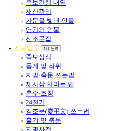
족보간행 내역
재산관리
가문을 빛낸 인물
영광의 인물
선조문집
자료탐구
하위분류
족보상식
품계 및 작위
지방·축문 쓰는법
제사상 차리는 법
촌수·호칭
24절기
경조문(慶弔文) 쓰는법
홀기 및 축문
지명사전