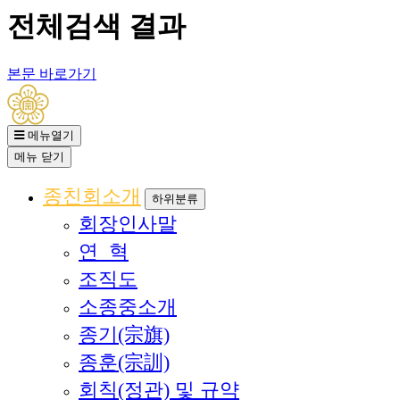
전체검색 결과
본문 바로가기
메뉴열기
메뉴
닫기
종친회소개
하위분류
회장인사말
연 혁
조직도
소종중소개
종기(宗旗)
종훈(宗訓)
회칙(정관) 및 규약