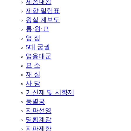
세종대왕
제향 일람표
왕실 계보도
릉·원·묘
영 정
5대 궁궐
영응대군
묘 소
재 실
사 당
기신제 및 시향제
동별궁
지파선영
명황계감
지파제향