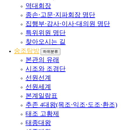
역대회장
종손·고문·지파회장 명단
집행부·감사·이사·대의원 명단
특위위원 명단
찾아오시는 길
숭조탐방
하위분류
본관의 유래
시조와 조경단
선원선계
선원세계
본계일람표
추존 4대왕(목조·익조·도조·환조)
태조 고황제
태종대왕