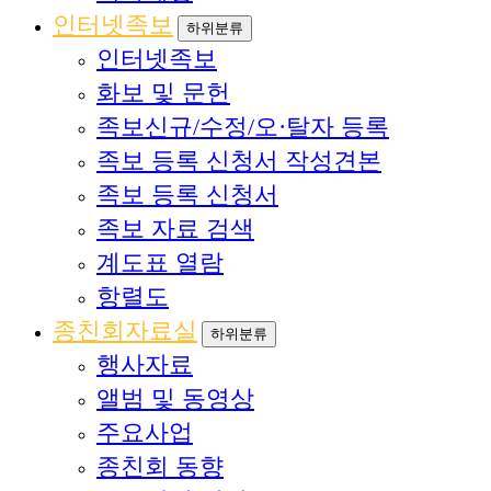
인터넷족보
하위분류
인터넷족보
화보 및 문헌
족보신규/수정/오·탈자 등록
족보 등록 신청서 작성견본
족보 등록 신청서
족보 자료 검색
계도표 열람
항렬도
종친회자료실
하위분류
행사자료
앨범 및 동영상
주요사업
종친회 동향