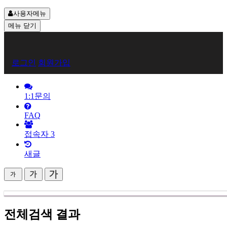
사용자메뉴
메뉴
닫기
회
로그인
회원가입
원
로
1:1문의
그
FAQ
인
접속자
3
새글
전체검색 결과