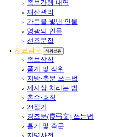
족보간행 내역
재산관리
가문을 빛낸 인물
영광의 인물
선조문집
자료탐구
하위분류
족보상식
품계 및 작위
지방·축문 쓰는법
제사상 차리는 법
촌수·호칭
24절기
경조문(慶弔文) 쓰는법
홀기 및 축문
지명사전