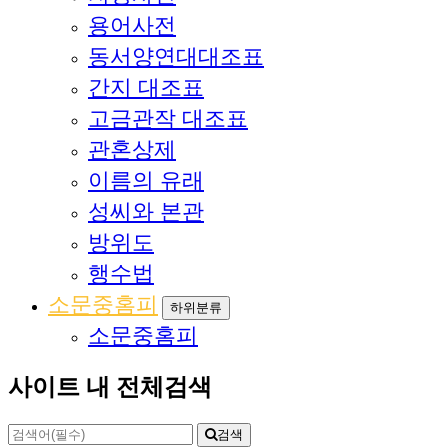
용어사전
동서양연대대조표
간지 대조표
고금관작 대조표
관혼상제
이름의 유래
성씨와 본관
방위도
행수법
소문중홈피
하위분류
소문중홈피
사이트 내 전체검색
검색