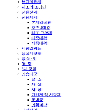
본관의유래
시조와 조경단
선원선계
선원세계
본계일람표
추존 4대왕
태조 고황제
태종대왕
세종대왕
제향일람표
왕실계보도
릉·원·묘
영 정
5대 궁궐
영응대군
묘 소
재 실
사 당
기신제 및 시향제
동별궁
명황계감