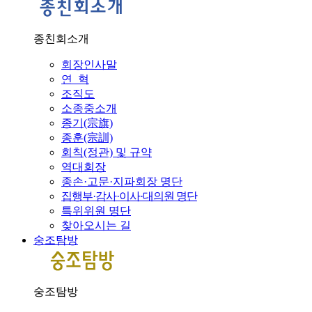
종친회소개
회장인사말
연 혁
조직도
소종중소개
종기(宗旗)
종훈(宗訓)
회칙(정관) 및 규약
역대회장
종손·고문·지파회장 명단
집행부·감사·이사·대의원 명단
특위위원 명단
찾아오시는 길
숭조탐방
숭조탐방