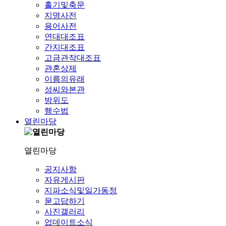
홀기및축문
지명사전
용어사전
연대대조표
간지대조표
고금관작대조표
관혼상제
이름의유래
성씨와본관
방위도
행수법
열린마당
열린마당
공지사항
자유게시판
지파소식및일가동정
묻고답하기
사진갤러리
업데이트소식