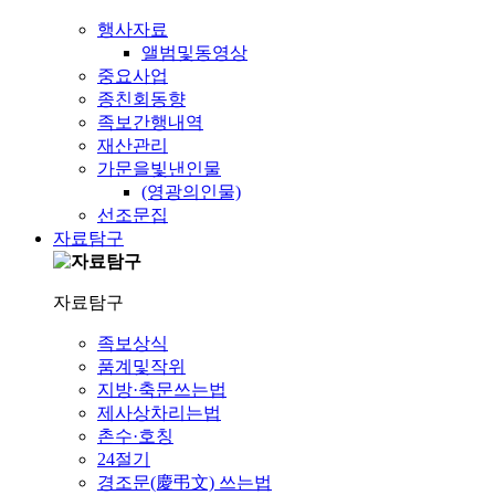
행사자료
앨범및동영상
중요사업
종친회동향
족보간행내역
재산관리
가문을빛낸인물
(영광의인물)
선조문집
자료탐구
자료탐구
족보상식
품계및작위
지방·축문쓰는법
제사상차리는법
촌수·호칭
24절기
경조문(慶弔文) 쓰는법