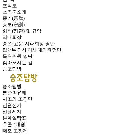
조직도
소종중소개
종기(宗旗)
종훈(宗訓)
회칙(정관) 및 규약
역대회장
종손·고문·지파회장 명단
집행부·감사·이사·대의원 명단
특위위원 명단
찾아오시는 길
숭조탐방
숭조탐방
본관의유래
시조와 조경단
선원선계
선원세계
본계일람표
추존 4대왕
태조 고황제