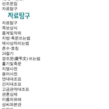
선조문집
자료탐구
자료탐구
족보상식
품계및작위
지방·축문쓰는법
제사상차리는법
촌수·호칭
24절기
경조문(慶弔文) 쓰는법
홀기및축문
지명사전
용어사전
연대대조표
간지대조표
고금관작대조표
관혼상제
이름의유래
성씨와본관