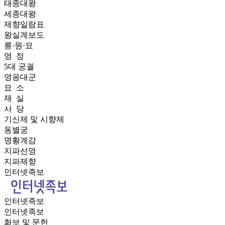
태종대왕
세종대왕
제향일람표
왕실계보도
릉·원·묘
영 정
5대 궁궐
영응대군
묘 소
재 실
사 당
기신제 및 시향제
동별궁
명황계감
지파선영
지파제향
인터넷족보
인터넷족보
인터넷족보
화보 및 문헌