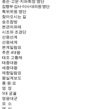
종손·고문·지파회장 명단
집행부·감사·이사·대의원 명단
특위위원 명단
찾아오시는 길
숭조참방
본관의유래
시조와 조경단
선원선계
선원세계
본계일람표
추존 4대왕
태조 고황제
태종대왕
세종대왕
제향일람표
왕실계보도
릉·원·묘
영 정
5대 궁궐
영응대군
묘 소
재 실