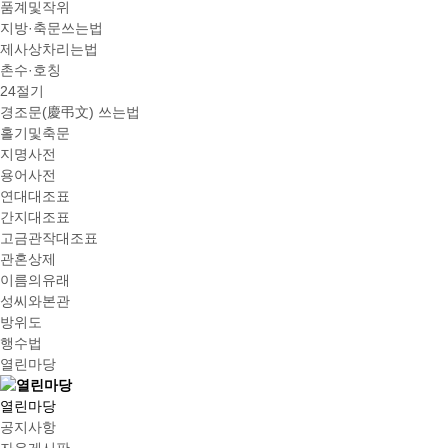
품계및작위
지방·축문쓰는법
제사상차리는법
촌수·호칭
24절기
경조문(慶弔文) 쓰는법
홀기및축문
지명사전
용어사전
연대대조표
간지대조표
고금관작대조표
관혼상제
이름의유래
성씨와본관
방위도
행수법
열린마당
열린마당
공지사항