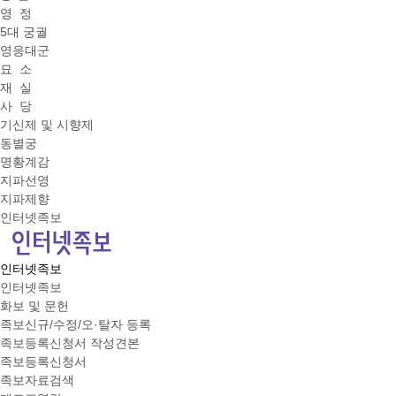
영 정
5대 궁궐
영응대군
묘 소
재 실
사 당
기신제 및 시향제
동별궁
명황계감
지파선영
지파제향
인터넷족보
인터넷족보
인터넷족보
화보 및 문헌
족보신규/수정/오·탈자 등록
족보등록신청서 작성견본
족보등록신청서
족보자료검색