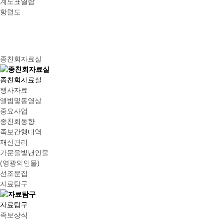
계도표열람
항렬도
종친회자료실
종친회자료실
행사자료
앨범및동영상
중요사업
종친회동향
족보간행내역
재산관리
가문을빛낸인물
(영광의인물)
선조문집
자료탐구
자료탐구
족보상식