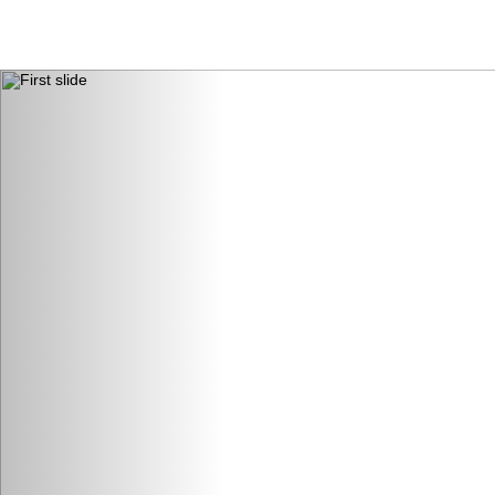
전
체
메
뉴
보
기