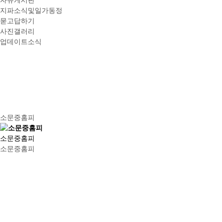
자유게시판
지파소식및일가동정
묻고답하기
사진갤러리
업데이트소식
소문중홈피
소문중홈피
소문중홈피