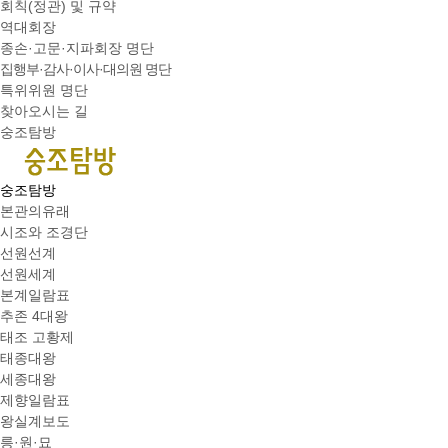
회칙(정관) 및 규약
역대회장
종손·고문·지파회장 명단
집행부·감사·이사·대의원 명단
특위위원 명단
찾아오시는 길
숭조탐방
숭조탐방
본관의유래
시조와 조경단
선원선계
선원세계
본계일람표
추존 4대왕
태조 고황제
태종대왕
세종대왕
제향일람표
왕실계보도
릉·원·묘