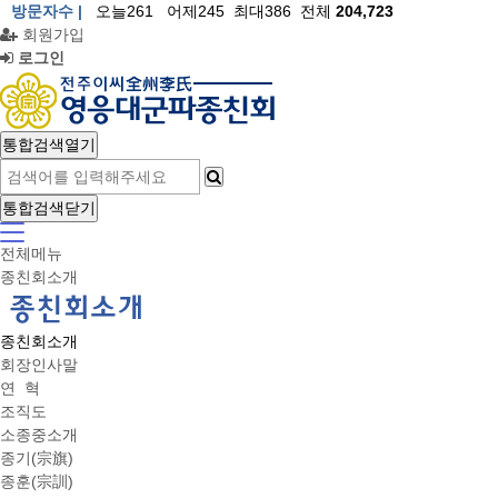
방문자수 |
오늘261 어제245 최대386 전체
204,723
회원가입
로그인
통합검색열기
통합검색닫기
전체메뉴
상
종친회소개
단
메
종친회소개
뉴
회장인사말
연 혁
조직도
소종중소개
종기(宗旗)
종훈(宗訓)