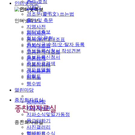
촌수·호칭
인터넷족보
24절기
경조문(慶弔文) 쓰는법
홀기 및 축문
인터넷족보
지명사전
인터넷족보
용어사전
화보 및 문헌
동서양연대대조표
족보신규/수정/오·탈자 등록
간지대조표
족보등록신청서 작성견본
고금관작대조표
족보등록신청서
관혼상제
족보자료검색
이름의유래
계도표열람
성씨와본관
항렬도
방위도
행수법
열린마당
종친회자료실
공지사항
자유게시판
지파소식및일가동정
묻고답하기
종친회자료실
사진갤러리
행사자료
업데이트소식