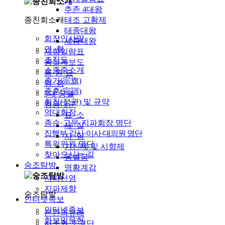
추존 4대왕
종친회소개
태조 고황제
태종대왕
회장인사말
세종대왕
연 혁
제향일람표
조직도
왕실계보도
소종중소개
릉·원·묘
종기(宗旗)
영 정
종훈(宗訓)
5대 궁궐
회칙(정관) 및 규약
영응대군
역대회장
묘 소
종손·고문·지파회장 명단
재 실
집행부·감사·이사·대의원 명단
사 당
특위위원 명단
기신제 및 시향제
찾아오시는 길
동별궁
숭조탐방
명황계감
지파선영
지파제향
숭조탐방
인터넷족보
인터넷족보
본관의유래
화보및문헌
시조와 조경단