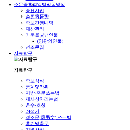
소문중홈피
앨범및동영상
중요사업
소문중홈피
종친회동향
족보간행내역
재산관리
가문을빛낸인물
(영광의인물)
선조문집
자료탐구
자료탐구
족보상식
품계및작위
지방·축문쓰는법
제사상차리는법
촌수·호칭
24절기
경조문(慶弔文) 쓰는법
홀기및축문
지명사전