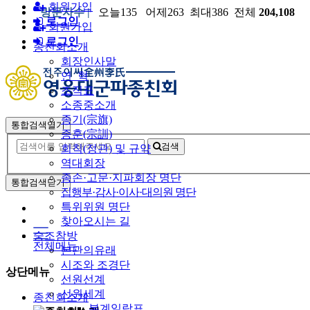
회원가입
방문자수 |
오늘135 어제263 최대386 전체
204,108
로그인
회원가입
로그인
종친회소개
회장인사말
연 혁
조직표
소종중소개
종기(宗旗)
통합검색열기
종훈(宗訓)
검색
회칙(정관) 및 규약
역대회장
종손·고문·지파회장 명단
통합검색닫기
집행부·감사·이사·대의원 명단
특위위원 명단
찾아오시는 길
숭조참방
전체메뉴
본관의유래
시조와 조경단
상단메뉴
선원선계
선원세계
종친회소개
본계일람표