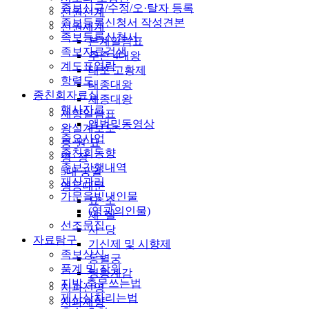
족보신규/수정/오·탈자 등록
선원선계
족보등록신청서 작성견본
선원세계
족보등록신청서
본계일람표
족보자료검색
추존 4대왕
계도표열람
태조 고황제
항렬도
태종대왕
종친회자료실
세종대왕
행사자료
제향일람표
앨범및동영상
왕실계보도
중요사업
릉·원·묘
종친회동향
영 정
족보간행내역
5대 궁궐
재산관리
영응대군
가문을빛낸인물
묘 소
(영광의인물)
재 실
선조문집
사 당
자료탐구
기신제 및 시향제
족보상식
동별궁
품계 및 작위
명황계감
지방·축문쓰는법
지파선영
제사상차리는법
지파제향