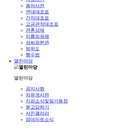
용어사전
연대대조표
간지대조표
고금관작대조표
관혼상제
이름의유래
성씨와본관
방위도
행수법
열린마당
열린마당
공지사항
자유게시판
지파소식및일가동정
묻고답하기
사진갤러리
업데이트소식