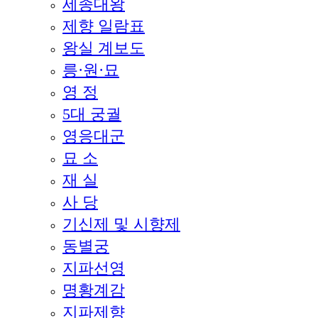
세종대왕
제향 일람표
왕실 계보도
릉·원·묘
영 정
5대 궁궐
영응대군
묘 소
재 실
사 당
기신제 및 시향제
동별궁
지파선영
명황계감
지파제향