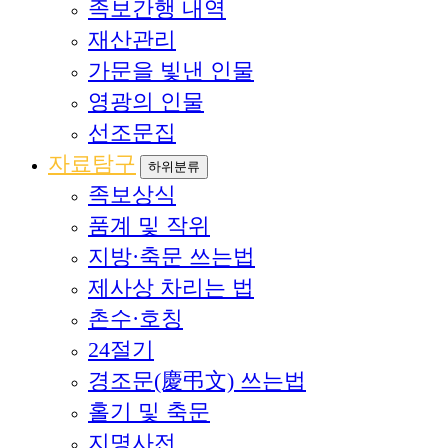
족보간행 내역
재산관리
가문을 빛낸 인물
영광의 인물
선조문집
자료탐구
하위분류
족보상식
품계 및 작위
지방·축문 쓰는법
제사상 차리는 법
촌수·호칭
24절기
경조문(慶弔文) 쓰는법
홀기 및 축문
지명사전