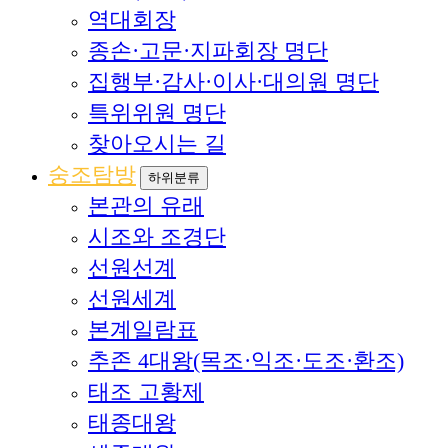
역대회장
종손·고문·지파회장 명단
집행부·감사·이사·대의원 명단
특위위원 명단
찾아오시는 길
숭조탐방
하위분류
본관의 유래
시조와 조경단
선원선계
선원세계
본계일람표
추존 4대왕(목조·익조·도조·환조)
태조 고황제
태종대왕