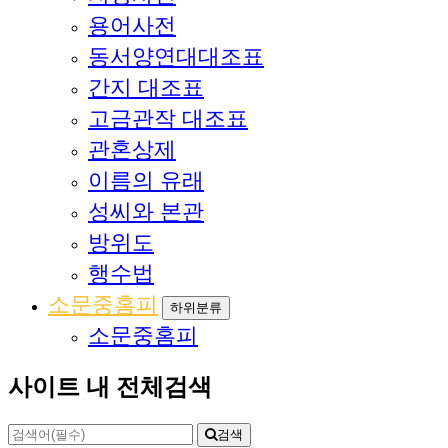
용어사전
동서양연대대조표
간지 대조표
고금관작 대조표
관혼상제
이름의 유래
성씨와 본관
방위도
행수법
소문중홈피
하위분류
소문중홈피
사이트 내 전체검색
검색