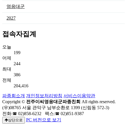
영응대군
2027
접속자집계
오늘
199
어제
244
최대
386
전체
204,416
파종회소개
개인정보처리방침
서비스이용약관
Copyright ©
전주이씨영응대군파종친회
All rights reserved.
(우)08765 서울 관악구 남부순환로 1399 (신림동 572-3)
전화:☎ 02)858-6232 팩스:☎ 02)851-9387
PC 버전으로 보기
상단으로