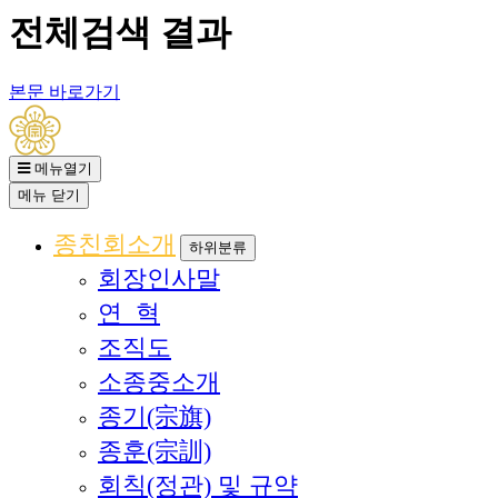
전체검색 결과
본문 바로가기
메뉴열기
메뉴
닫기
종친회소개
하위분류
회장인사말
연 혁
조직도
소종중소개
종기(宗旗)
종훈(宗訓)
회칙(정관) 및 규약