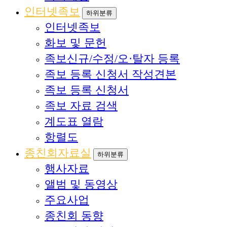
인터넷족보
하위분류
인터넷족보
화보 및 문헌
족보신규/수정/오·탈자 등록
족보 등록 신청서 작성견본
족보 등록 신청서
족보 자료 검색
계도표 열람
항렬도
종친회자료실
하위분류
행사자료
앨범 및 동영상
주요사업
종친회 동향