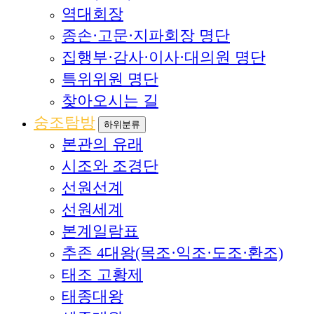
역대회장
종손·고문·지파회장 명단
집행부·감사·이사·대의원 명단
특위위원 명단
찾아오시는 길
숭조탐방
하위분류
본관의 유래
시조와 조경단
선원선계
선원세계
본계일람표
추존 4대왕(목조·익조·도조·환조)
태조 고황제
태종대왕