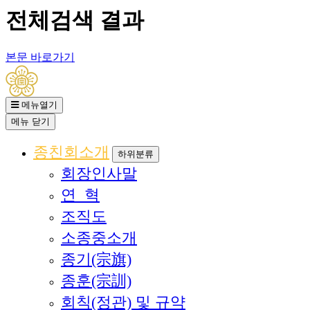
전체검색 결과
본문 바로가기
메뉴열기
메뉴
닫기
종친회소개
하위분류
회장인사말
연 혁
조직도
소종중소개
종기(宗旗)
종훈(宗訓)
회칙(정관) 및 규약