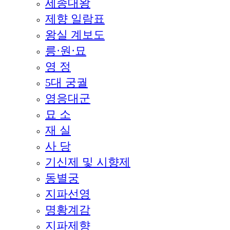
세종대왕
제향 일람표
왕실 계보도
릉·원·묘
영 정
5대 궁궐
영응대군
묘 소
재 실
사 당
기신제 및 시향제
동별궁
지파선영
명황계감
지파제향