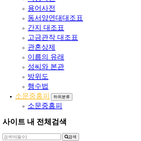
용어사전
동서양연대대조표
간지 대조표
고금관작 대조표
관혼상제
이름의 유래
성씨와 본관
방위도
행수법
소문중홈피
하위분류
소문중홈피
사이트 내 전체검색
검색