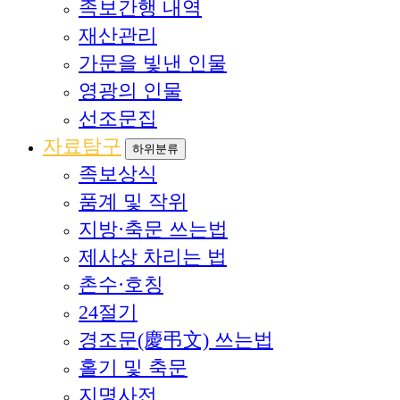
족보간행 내역
재산관리
가문을 빛낸 인물
영광의 인물
선조문집
자료탐구
하위분류
족보상식
품계 및 작위
지방·축문 쓰는법
제사상 차리는 법
촌수·호칭
24절기
경조문(慶弔文) 쓰는법
홀기 및 축문
지명사전