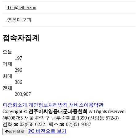
TG@tetherzon
영응대군파
접속자집계
오늘
197
어제
296
최대
386
전체
203,907
파종회소개
개인정보처리방침
서비스이용약관
Copyright ©
전주이씨영응대군파종친회
All rights reserved.
(우)08765 서울 관악구 남부순환로 1399 (신림동 572-3)
전화:☎ 02)858-6232 팩스:☎ 02)851-9387
PC 버전으로 보기
상단으로