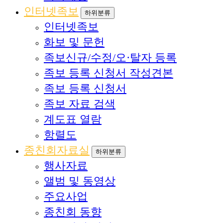
인터넷족보
하위분류
인터넷족보
화보 및 문헌
족보신규/수정/오·탈자 등록
족보 등록 신청서 작성견본
족보 등록 신청서
족보 자료 검색
계도표 열람
항렬도
종친회자료실
하위분류
행사자료
앨범 및 동영상
주요사업
종친회 동향