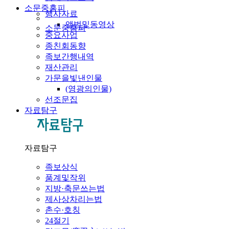
소문중홈피
행사자료
앨범및동영상
소문중홈피
중요사업
종친회동향
족보간행내역
재산관리
가문을빛낸인물
(영광의인물)
선조문집
자료탐구
자료탐구
족보상식
품계및작위
지방·축문쓰는법
제사상차리는법
촌수·호칭
24절기