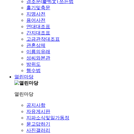
경조문(慶弔文) 쓰는법
홀기및축문
지명사전
용어사전
연대대조표
간지대조표
고금관작대조표
관혼상제
이름의유래
성씨와본관
방위도
행수법
열린마당
열린마당
공지사항
자유게시판
지파소식및일가동정
묻고답하기
사진갤러리