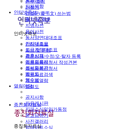
지파선영
촌수·호칭
지파제향
24절기
인터넷족보
경조문(慶弔文) 쓰는법
홀기 및 축문
지명사전
용어사전
인터넷족보
동서양연대대조표
간지대조표
인터넷족보
고금관작대조표
화보 및 문헌
관혼상제
족보신규/수정/오·탈자 등록
이름의유래
족보등록신청서 작성견본
성씨와본관
족보등록신청서
방위도
족보자료검색
행수법
계도표열람
열린마당
항렬도
공지사항
자유게시판
종친회자료실
지파소식및일가동정
묻고답하기
사진갤러리
종친회자료실
업데이트소식