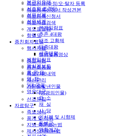
본관의유래
족보신규/수정/오·탈자 등록
시조와 조경단
족보등록신청서 작성견본
선원선계
족보등록신청서
선원세계
족보자료검색
본계일람표
계도표열람
추존 4대왕
항렬도
태조 고황제
종친회자료실
태종대왕
행사자료
세종대왕
앨범및동영상
제향일람표
중요사업
왕실계보도
종친회동향
릉·원·묘
족보간행내역
영 정
재산관리
5대 궁궐
가문을빛낸인물
영응대군
(영광의인물)
묘 소
선조문집
재 실
자료탐구
사 당
족보상식
기신제 및 시향제
품계 및 작위
동별궁
지방·축문쓰는법
명황계감
제사상차리는법