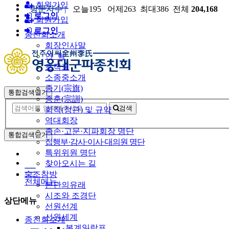
회원가입
방문자수 |
오늘195 어제263 최대386 전체
204,168
로그인
회원가입
로그인
종친회소개
회장인사말
연 혁
조직표
소종중소개
종기(宗旗)
통합검색열기
종훈(宗訓)
검색
회칙(정관) 및 규약
역대회장
종손·고문·지파회장 명단
통합검색닫기
집행부·감사·이사·대의원 명단
특위위원 명단
찾아오시는 길
숭조참방
전체메뉴
본관의유래
시조와 조경단
상단메뉴
선원선계
선원세계
종친회소개
본계일람표