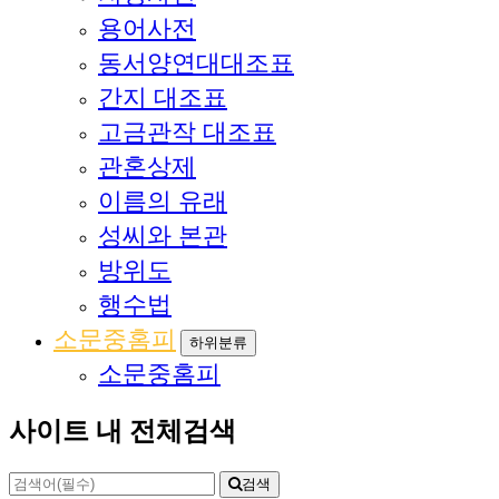
용어사전
동서양연대대조표
간지 대조표
고금관작 대조표
관혼상제
이름의 유래
성씨와 본관
방위도
행수법
소문중홈피
하위분류
소문중홈피
사이트 내 전체검색
검색