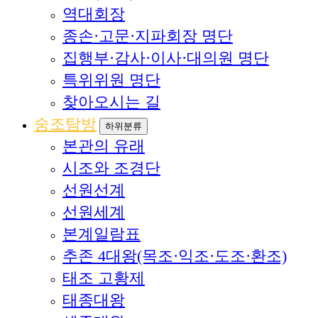
역대회장
종손·고문·지파회장 명단
집행부·감사·이사·대의원 명단
특위위원 명단
찾아오시는 길
숭조탐방
하위분류
본관의 유래
시조와 조경단
선원선계
선원세계
본계일람표
추존 4대왕(목조·익조·도조·환조)
태조 고황제
태종대왕