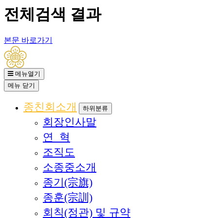
전체검색 결과
본문 바로가기
메뉴열기
메뉴
닫기
종친회소개
하위분류
회장인사말
연 혁
조직도
소종중소개
종기(宗旗)
종훈(宗訓)
회칙(정관) 및 규약