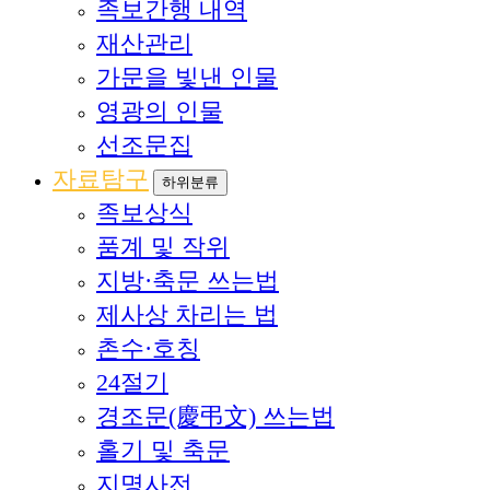
족보간행 내역
재산관리
가문을 빛낸 인물
영광의 인물
선조문집
자료탐구
하위분류
족보상식
품계 및 작위
지방·축문 쓰는법
제사상 차리는 법
촌수·호칭
24절기
경조문(慶弔文) 쓰는법
홀기 및 축문
지명사전