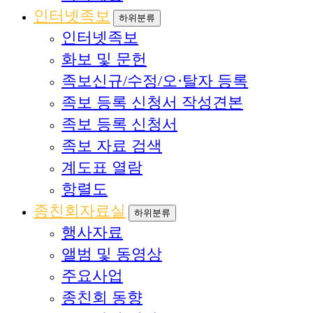
인터넷족보
하위분류
인터넷족보
화보 및 문헌
족보신규/수정/오·탈자 등록
족보 등록 신청서 작성견본
족보 등록 신청서
족보 자료 검색
계도표 열람
항렬도
종친회자료실
하위분류
행사자료
앨범 및 동영상
주요사업
종친회 동향