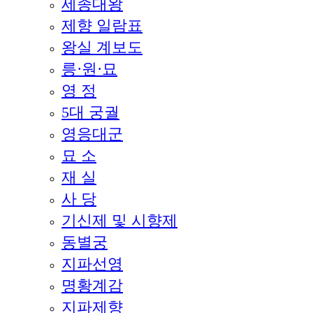
세종대왕
제향 일람표
왕실 계보도
릉·원·묘
영 정
5대 궁궐
영응대군
묘 소
재 실
사 당
기신제 및 시향제
동별궁
지파선영
명황계감
지파제향