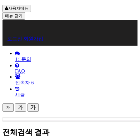
사용자메뉴
메뉴
닫기
회
로그인
회원가입
원
로
1:1문의
그
FAQ
인
접속자
6
새글
전체검색 결과