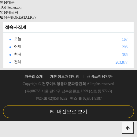
영응대군
TG@tetherzon
영응대군파
텔레@KOREATALK77
접속자집계
오늘
167
어제
296
최대
386
전체
203,877
파종회소개
개인정보처리방침
서비스이용약관
Copyright ©
전주이씨영응대군파종친회
All rights reserved.
(우)08765 서울 관악구 남부순환로 1399 (신림동 572-3)
전화:☎ 02)858-6232 팩스:☎ 02)851-9387
PC 버전으로 보기