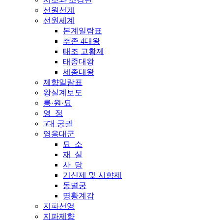
선원선계
선원세계
본계일람표
추존 4대왕
태조 고황제
태종대왕
세종대왕
제향일람표
왕실계보도
릉·원·묘
영 정
5대 궁궐
영응대군
묘 소
재 실
사 당
기신제 및 시향제
동별궁
명황계감
지파선영
지파제향