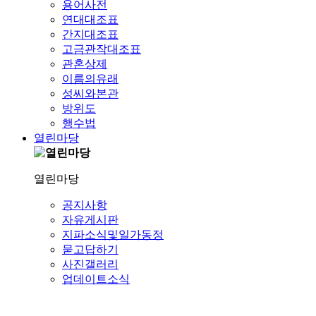
용어사전
연대대조표
간지대조표
고금관작대조표
관혼상제
이름의유래
성씨와본관
방위도
행수법
열린마당
열린마당
공지사항
자유게시판
지파소식및일가동정
묻고답하기
사진갤러리
업데이트소식