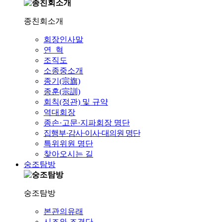
종친회소개
회장인사말
연 혁
조직도
소종중소개
종기(宗旗)
종훈(宗訓)
회칙(정관) 및 규약
역대회장
종손·고문·지파회장 명단
집행부·감사·이사·대의원 명단
특위위원 명단
찾아오시는 길
숭조탐방
숭조탐방
본관의유래
시조와 조경단