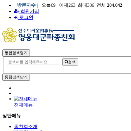
방문자수 |
오늘69 어제263 최대386 전체
204,042
회원가입
로그인
통합검색열기
검색
통합검색닫기
전체메뉴
상단메뉴
종친회소개