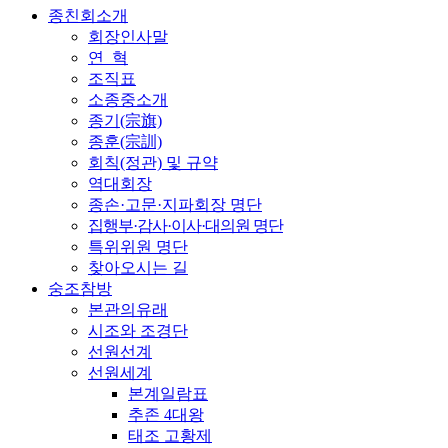
종친회소개
회장인사말
연 혁
조직표
소종중소개
종기(宗旗)
종훈(宗訓)
회칙(정관) 및 규약
역대회장
종손·고문·지파회장 명단
집행부·감사·이사·대의원 명단
특위위원 명단
찾아오시는 길
숭조참방
본관의유래
시조와 조경단
선원선계
선원세계
본계일람표
추존 4대왕
태조 고황제