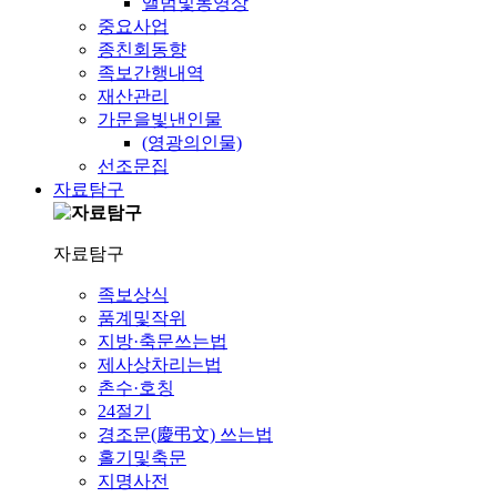
앨범및동영상
중요사업
종친회동향
족보간행내역
재산관리
가문을빛낸인물
(영광의인물)
선조문집
자료탐구
자료탐구
족보상식
품계및작위
지방·축문쓰는법
제사상차리는법
촌수·호칭
24절기
경조문(慶弔文) 쓰는법
홀기및축문
지명사전