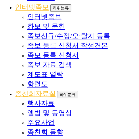
인터넷족보
하위분류
인터넷족보
화보 및 문헌
족보신규/수정/오·탈자 등록
족보 등록 신청서 작성견본
족보 등록 신청서
족보 자료 검색
계도표 열람
항렬도
종친회자료실
하위분류
행사자료
앨범 및 동영상
주요사업
종친회 동향