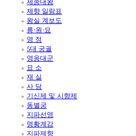
세종대왕
제향 일람표
왕실 계보도
릉·원·묘
영 정
5대 궁궐
영응대군
묘 소
재 실
사 당
기신제 및 시향제
동별궁
지파선영
명황계감
지파제향