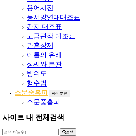
용어사전
동서양연대대조표
간지 대조표
고금관작 대조표
관혼상제
이름의 유래
성씨와 본관
방위도
행수법
소문중홈피
하위분류
소문중홈피
사이트 내 전체검색
검색