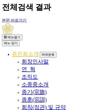
전체검색 결과
본문 바로가기
메뉴열기
메뉴
닫기
종친회소개
하위분류
회장인사말
연 혁
조직도
소종중소개
종기(宗旗)
종훈(宗訓)
회칙(정관) 및 규약