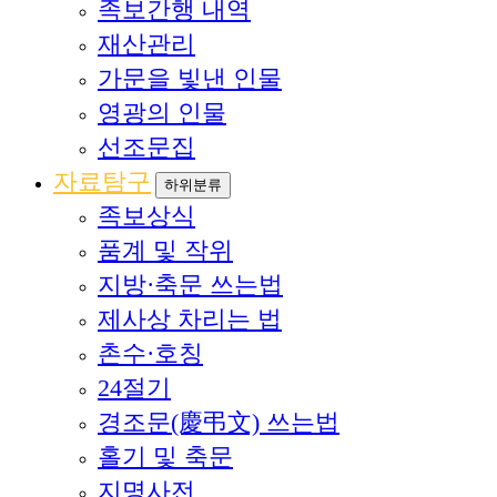
족보간행 내역
재산관리
가문을 빛낸 인물
영광의 인물
선조문집
자료탐구
하위분류
족보상식
품계 및 작위
지방·축문 쓰는법
제사상 차리는 법
촌수·호칭
24절기
경조문(慶弔文) 쓰는법
홀기 및 축문
지명사전