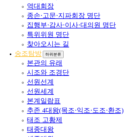
역대회장
종손·고문·지파회장 명단
집행부·감사·이사·대의원 명단
특위위원 명단
찾아오시는 길
숭조탐방
하위분류
본관의 유래
시조와 조경단
선원선계
선원세계
본계일람표
추존 4대왕(목조·익조·도조·환조)
태조 고황제
태종대왕