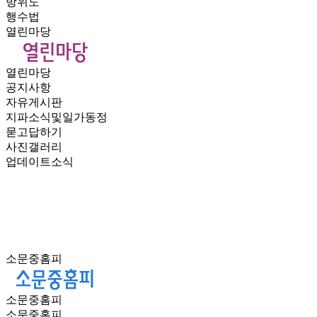
방위도
행수법
열린마당
열린마당
공지사항
자유게시판
지파소식및일가동정
묻고답하기
사진갤러리
업데이트소식
소문중홈피
소문중홈피
소문중홈피