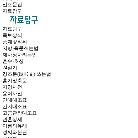
선조문집
자료탐구
자료탐구
족보상식
품계및작위
지방·축문쓰는법
제사상차리는법
촌수·호칭
24절기
경조문(慶弔文) 쓰는법
홀기및축문
지명사전
용어사전
연대대조표
간지대조표
고금관작대조표
관혼상제
이름의유래
성씨와본관