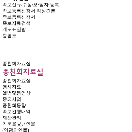
족보신규/수정/오·탈자 등록
족보등록신청서 작성견본
족보등록신청서
족보자료검색
계도표열람
항렬도
종친회자료실
종친회자료실
행사자료
앨범및동영상
중요사업
종친회동향
족보간행내역
재산관리
가문을빛낸인물
(영광의인물)