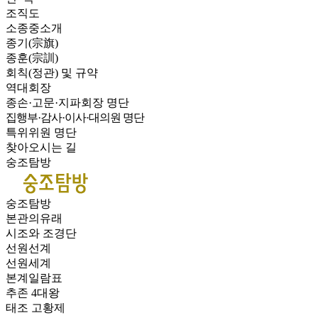
조직도
소종중소개
종기(宗旗)
종훈(宗訓)
회칙(정관) 및 규약
역대회장
종손·고문·지파회장 명단
집행부·감사·이사·대의원 명단
특위위원 명단
찾아오시는 길
숭조탐방
숭조탐방
본관의유래
시조와 조경단
선원선계
선원세계
본계일람표
추존 4대왕
태조 고황제