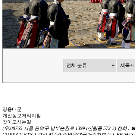
영응대군
개인정보처리지침
찾아오시는길
(우)08765 서울 관악구 남부순환로 1399 (신림동 572-3)
전화 : ☎ 
COPYRIGHT(C) 2020 전주이씨영응대군파종친회 ALL RIGHTS 