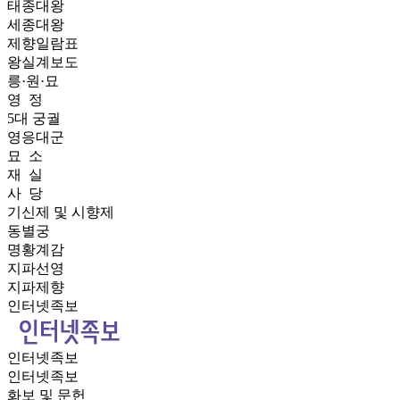
태종대왕
세종대왕
제향일람표
왕실계보도
릉·원·묘
영 정
5대 궁궐
영응대군
묘 소
재 실
사 당
기신제 및 시향제
동별궁
명황계감
지파선영
지파제향
인터넷족보
인터넷족보
인터넷족보
화보 및 문헌