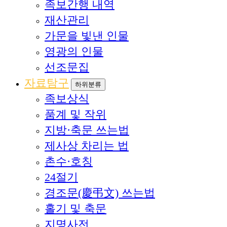
족보간행 내역
재산관리
가문을 빛낸 인물
영광의 인물
선조문집
자료탐구
하위분류
족보상식
품계 및 작위
지방·축문 쓰는법
제사상 차리는 법
촌수·호칭
24절기
경조문(慶弔文) 쓰는법
홀기 및 축문
지명사전