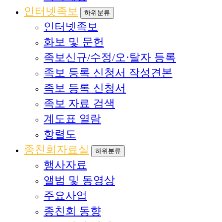
인터넷족보
하위분류
인터넷족보
화보 및 문헌
족보신규/수정/오·탈자 등록
족보 등록 신청서 작성견본
족보 등록 신청서
족보 자료 검색
계도표 열람
항렬도
종친회자료실
하위분류
행사자료
앨범 및 동영상
주요사업
종친회 동향