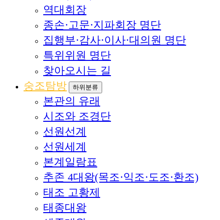
역대회장
종손·고문·지파회장 명단
집행부·감사·이사·대의원 명단
특위위원 명단
찾아오시는 길
숭조탐방
하위분류
본관의 유래
시조와 조경단
선원선계
선원세계
본계일람표
추존 4대왕(목조·익조·도조·환조)
태조 고황제
태종대왕