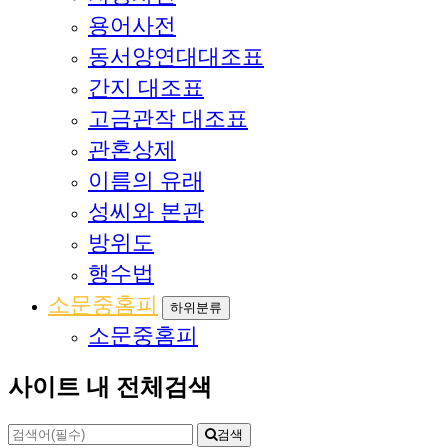
용어사전
동서양연대대조표
간지 대조표
고금관작 대조표
관혼상제
이름의 유래
성씨와 본관
방위도
행수법
소문중홈피
하위분류
소문중홈피
사이트 내 전체검색
검색