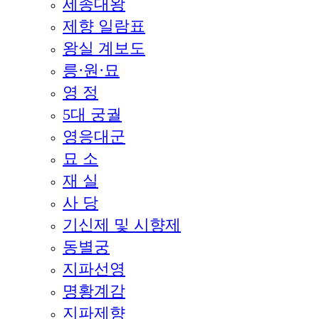
세종대왕
제향 일람표
왕실 계보도
릉·원·묘
영 정
5대 궁궐
영응대군
묘 소
재 실
사 당
기신제 및 시향제
동별궁
지파선영
명황계감
지파제향