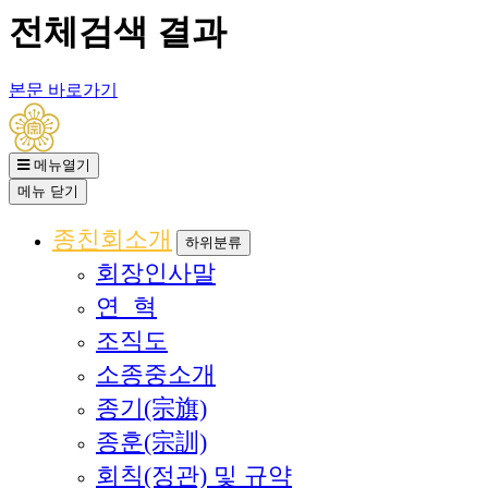
전체검색 결과
본문 바로가기
메뉴열기
메뉴
닫기
종친회소개
하위분류
회장인사말
연 혁
조직도
소종중소개
종기(宗旗)
종훈(宗訓)
회칙(정관) 및 규약