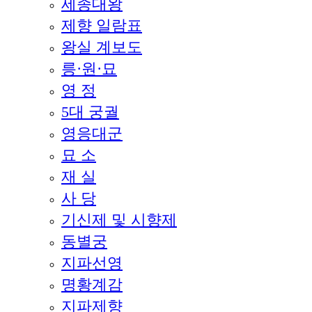
세종대왕
제향 일람표
왕실 계보도
릉·원·묘
영 정
5대 궁궐
영응대군
묘 소
재 실
사 당
기신제 및 시향제
동별궁
지파선영
명황계감
지파제향