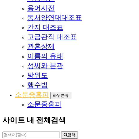
용어사전
동서양연대대조표
간지 대조표
고금관작 대조표
관혼상제
이름의 유래
성씨와 본관
방위도
행수법
소문중홈피
하위분류
소문중홈피
사이트 내 전체검색
검색