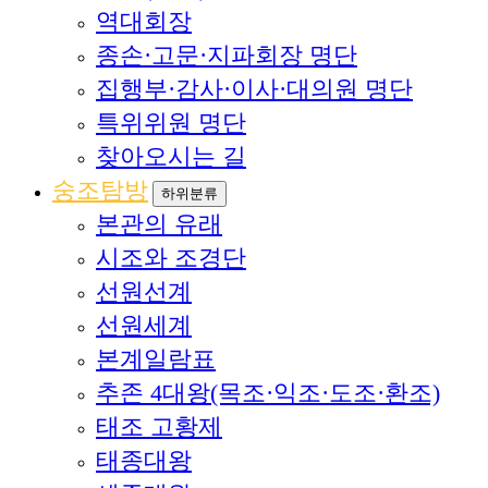
역대회장
종손·고문·지파회장 명단
집행부·감사·이사·대의원 명단
특위위원 명단
찾아오시는 길
숭조탐방
하위분류
본관의 유래
시조와 조경단
선원선계
선원세계
본계일람표
추존 4대왕(목조·익조·도조·환조)
태조 고황제
태종대왕