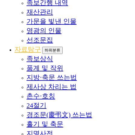
족보간행 내역
재산관리
가문을 빛낸 인물
영광의 인물
선조문집
자료탐구
하위분류
족보상식
품계 및 작위
지방·축문 쓰는법
제사상 차리는 법
촌수·호칭
24절기
경조문(慶弔文) 쓰는법
홀기 및 축문
지명사전