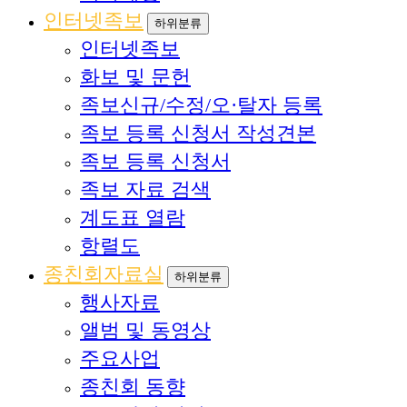
인터넷족보
하위분류
인터넷족보
화보 및 문헌
족보신규/수정/오·탈자 등록
족보 등록 신청서 작성견본
족보 등록 신청서
족보 자료 검색
계도표 열람
항렬도
종친회자료실
하위분류
행사자료
앨범 및 동영상
주요사업
종친회 동향