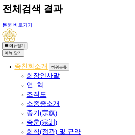
전체검색 결과
본문 바로가기
메뉴열기
메뉴
닫기
종친회소개
하위분류
회장인사말
연 혁
조직도
소종중소개
종기(宗旗)
종훈(宗訓)
회칙(정관) 및 규약