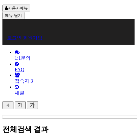
사용자메뉴
메뉴
닫기
회
로그인
회원가입
원
로
1:1문의
그
FAQ
인
접속자
3
새글
전체검색 결과