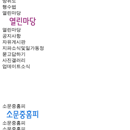
방위도
행수법
열린마당
열린마당
공지사항
자유게시판
지파소식및일가동정
묻고답하기
사진갤러리
업데이트소식
소문중홈피
소문중홈피
소문중홈피