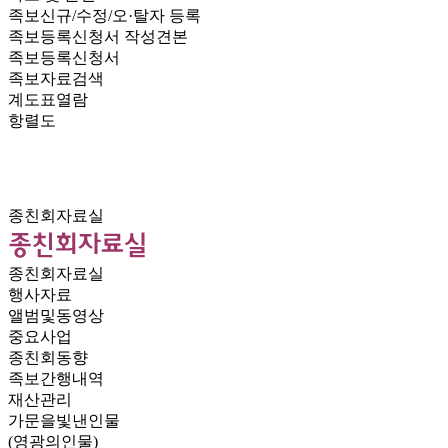
족보신규/수정/오·탈자 등록
족보등록신청서 작성견본
족보등록신청서
족보자료검색
계도표열람
항렬도
종친회자료실
종친회자료실
행사자료
앨범및동영상
중요사업
종친회동향
족보간행내역
재산관리
가문을빛낸인물
(영광의인물)