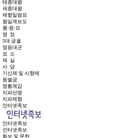
태종대왕
세종대왕
제향일람표
왕실계보도
릉·원·묘
영 정
5대 궁궐
영응대군
묘 소
재 실
사 당
기신제 및 시향제
동별궁
명황계감
지파선영
지파제향
인터넷족보
인터넷족보
인터넷족보
화보 및 문헌