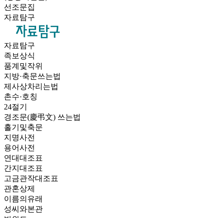
선조문집
자료탐구
자료탐구
족보상식
품계및작위
지방·축문쓰는법
제사상차리는법
촌수·호칭
24절기
경조문(慶弔文) 쓰는법
홀기및축문
지명사전
용어사전
연대대조표
간지대조표
고금관작대조표
관혼상제
이름의유래
성씨와본관