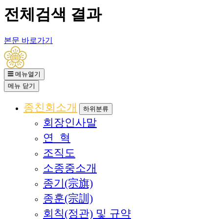
전체검색 결과
본문 바로가기
메뉴열기
메뉴
닫기
종친회소개
하위분류
회장인사말
연 혁
조직도
소종중소개
종기(宗旗)
종훈(宗訓)
회칙(정관) 및 규약