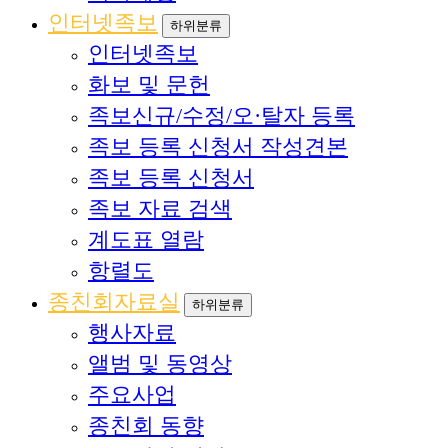
인터넷족보
하위분류
인터넷족보
화보 및 문헌
족보신규/수정/오·탈자 등록
족보 등록 신청서 작성견본
족보 등록 신청서
족보 자료 검색
계도표 열람
항렬도
종친회자료실
하위분류
행사자료
앨범 및 동영상
주요사업
종친회 동향