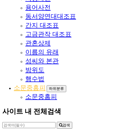
용어사전
동서양연대대조표
간지 대조표
고금관작 대조표
관혼상제
이름의 유래
성씨와 본관
방위도
행수법
소문중홈피
하위분류
소문중홈피
사이트 내 전체검색
검색