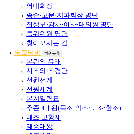
역대회장
종손·고문·지파회장 명단
집행부·감사·이사·대의원 명단
특위위원 명단
찾아오시는 길
숭조탐방
하위분류
본관의 유래
시조와 조경단
선원선계
선원세계
본계일람표
추존 4대왕(목조·익조·도조·환조)
태조 고황제
태종대왕