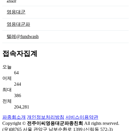
2026
영응대군
영응대군파
텔레@fundwash
접속자집계
오늘
64
어제
244
최대
386
전체
204,281
파종회소개
개인정보처리방침
서비스이용약관
Copyright ©
전주이씨영응대군파종친회
All rights reserved.
(우)08765 서울 관악구 남부순환로 1399 (신림동 572-3)