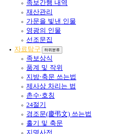
족보간행 내역
재산관리
가문을 빛낸 인물
영광의 인물
선조문집
자료탐구
하위분류
족보상식
품계 및 작위
지방·축문 쓰는법
제사상 차리는 법
촌수·호칭
24절기
경조문(慶弔文) 쓰는법
홀기 및 축문
지명사전