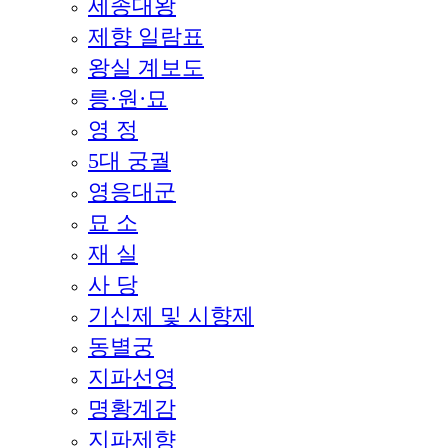
세종대왕
제향 일람표
왕실 계보도
릉·원·묘
영 정
5대 궁궐
영응대군
묘 소
재 실
사 당
기신제 및 시향제
동별궁
지파선영
명황계감
지파제향