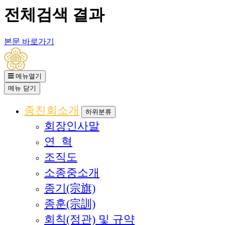
전체검색 결과
본문 바로가기
메뉴열기
메뉴
닫기
종친회소개
하위분류
회장인사말
연 혁
조직도
소종중소개
종기(宗旗)
종훈(宗訓)
회칙(정관) 및 규약