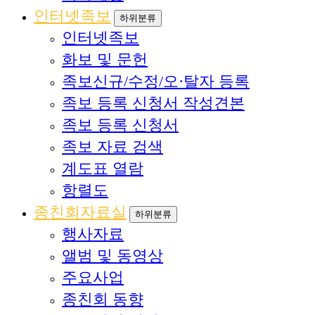
인터넷족보
하위분류
인터넷족보
화보 및 문헌
족보신규/수정/오·탈자 등록
족보 등록 신청서 작성견본
족보 등록 신청서
족보 자료 검색
계도표 열람
항렬도
종친회자료실
하위분류
행사자료
앨범 및 동영상
주요사업
종친회 동향