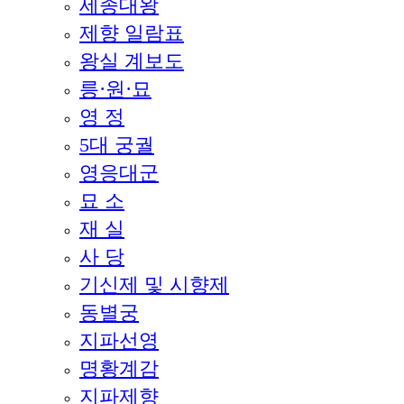
세종대왕
제향 일람표
왕실 계보도
릉·원·묘
영 정
5대 궁궐
영응대군
묘 소
재 실
사 당
기신제 및 시향제
동별궁
지파선영
명황계감
지파제향