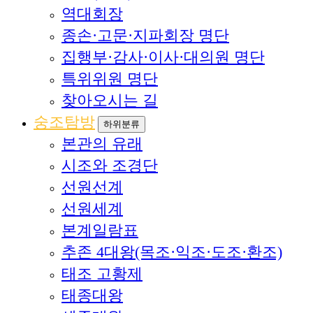
역대회장
종손·고문·지파회장 명단
집행부·감사·이사·대의원 명단
특위위원 명단
찾아오시는 길
숭조탐방
하위분류
본관의 유래
시조와 조경단
선원선계
선원세계
본계일람표
추존 4대왕(목조·익조·도조·환조)
태조 고황제
태종대왕