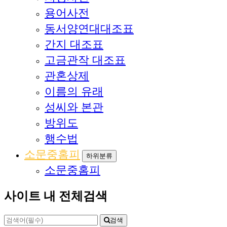
용어사전
동서양연대대조표
간지 대조표
고금관작 대조표
관혼상제
이름의 유래
성씨와 본관
방위도
행수법
소문중홈피
하위분류
소문중홈피
사이트 내 전체검색
검색