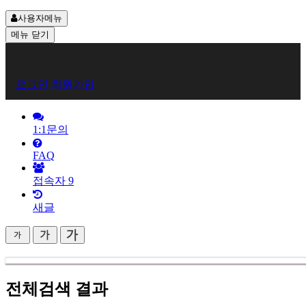
사용자메뉴
메뉴
닫기
회
로그인
회원가입
원
로
1:1문의
그
FAQ
인
접속자
9
새글
전체검색 결과