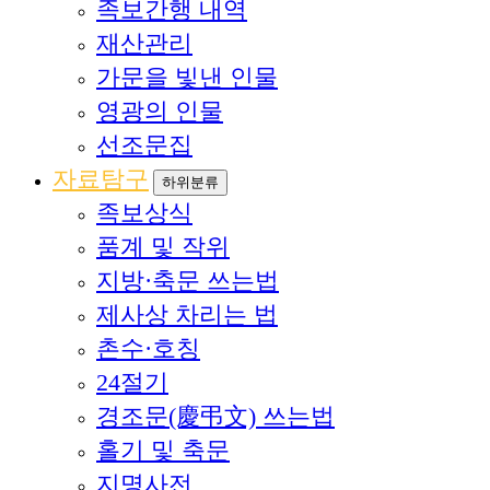
족보간행 내역
재산관리
가문을 빛낸 인물
영광의 인물
선조문집
자료탐구
하위분류
족보상식
품계 및 작위
지방·축문 쓰는법
제사상 차리는 법
촌수·호칭
24절기
경조문(慶弔文) 쓰는법
홀기 및 축문
지명사전