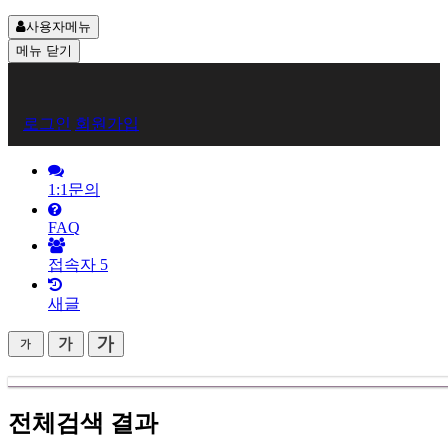
사용자메뉴
메뉴
닫기
회
로그인
회원가입
원
로
1:1문의
그
FAQ
인
접속자
5
새글
전체검색 결과