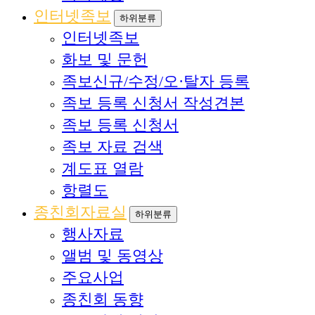
인터넷족보
하위분류
인터넷족보
화보 및 문헌
족보신규/수정/오·탈자 등록
족보 등록 신청서 작성견본
족보 등록 신청서
족보 자료 검색
계도표 열람
항렬도
종친회자료실
하위분류
행사자료
앨범 및 동영상
주요사업
종친회 동향