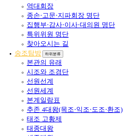
역대회장
종손·고문·지파회장 명단
집행부·감사·이사·대의원 명단
특위위원 명단
찾아오시는 길
숭조탐방
하위분류
본관의 유래
시조와 조경단
선원선계
선원세계
본계일람표
추존 4대왕(목조·익조·도조·환조)
태조 고황제
태종대왕