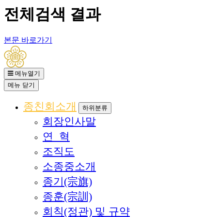
전체검색 결과
본문 바로가기
메뉴열기
메뉴
닫기
종친회소개
하위분류
회장인사말
연 혁
조직도
소종중소개
종기(宗旗)
종훈(宗訓)
회칙(정관) 및 규약