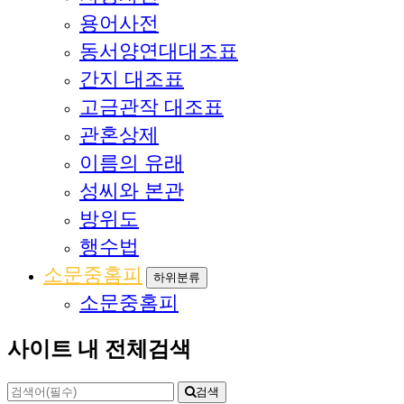
용어사전
동서양연대대조표
간지 대조표
고금관작 대조표
관혼상제
이름의 유래
성씨와 본관
방위도
행수법
소문중홈피
하위분류
소문중홈피
사이트 내 전체검색
검색