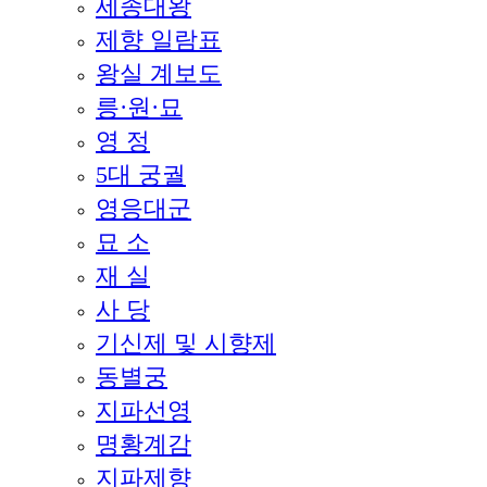
세종대왕
제향 일람표
왕실 계보도
릉·원·묘
영 정
5대 궁궐
영응대군
묘 소
재 실
사 당
기신제 및 시향제
동별궁
지파선영
명황계감
지파제향