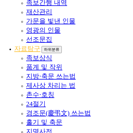
족보간행 내역
재산관리
가문을 빛낸 인물
영광의 인물
선조문집
자료탐구
하위분류
족보상식
품계 및 작위
지방·축문 쓰는법
제사상 차리는 법
촌수·호칭
24절기
경조문(慶弔文) 쓰는법
홀기 및 축문
지명사전