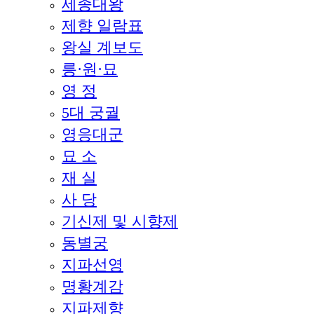
세종대왕
제향 일람표
왕실 계보도
릉·원·묘
영 정
5대 궁궐
영응대군
묘 소
재 실
사 당
기신제 및 시향제
동별궁
지파선영
명황계감
지파제향