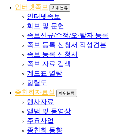
인터넷족보
하위분류
인터넷족보
화보 및 문헌
족보신규/수정/오·탈자 등록
족보 등록 신청서 작성견본
족보 등록 신청서
족보 자료 검색
계도표 열람
항렬도
종친회자료실
하위분류
행사자료
앨범 및 동영상
주요사업
종친회 동향