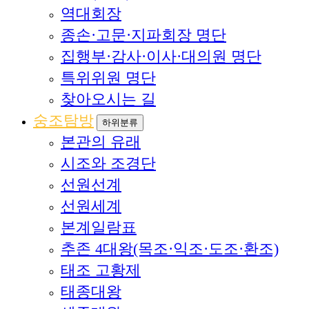
역대회장
종손·고문·지파회장 명단
집행부·감사·이사·대의원 명단
특위위원 명단
찾아오시는 길
숭조탐방
하위분류
본관의 유래
시조와 조경단
선원선계
선원세계
본계일람표
추존 4대왕(목조·익조·도조·환조)
태조 고황제
태종대왕