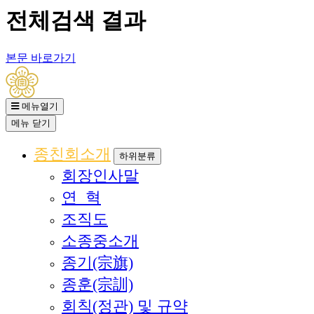
전체검색 결과
본문 바로가기
메뉴열기
메뉴
닫기
종친회소개
하위분류
회장인사말
연 혁
조직도
소종중소개
종기(宗旗)
종훈(宗訓)
회칙(정관) 및 규약