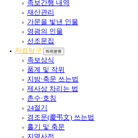
족보간행 내역
재산관리
가문을 빛낸 인물
영광의 인물
선조문집
자료탐구
하위분류
족보상식
품계 및 작위
지방·축문 쓰는법
제사상 차리는 법
촌수·호칭
24절기
경조문(慶弔文) 쓰는법
홀기 및 축문
지명사전