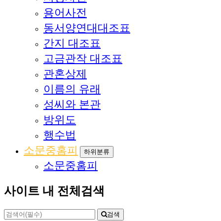
용어사전
동서양연대대조표
간지 대조표
고금관작 대조표
관혼상제
이름의 유래
성씨와 본관
방위도
행수법
소문중홈피
하위분류
소문중홈피
사이트 내 전체검색
검색