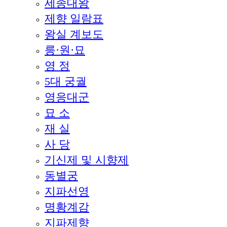
세종대왕
제향 일람표
왕실 계보도
릉·원·묘
영 정
5대 궁궐
영응대군
묘 소
재 실
사 당
기신제 및 시향제
동별궁
지파선영
명황계감
지파제향