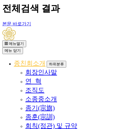
전체검색 결과
본문 바로가기
메뉴열기
메뉴
닫기
종친회소개
하위분류
회장인사말
연 혁
조직도
소종중소개
종기(宗旗)
종훈(宗訓)
회칙(정관) 및 규약