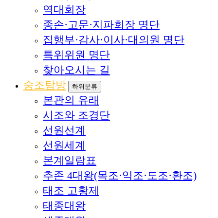
역대회장
종손·고문·지파회장 명단
집행부·감사·이사·대의원 명단
특위위원 명단
찾아오시는 길
숭조탐방
하위분류
본관의 유래
시조와 조경단
선원선계
선원세계
본계일람표
추존 4대왕(목조·익조·도조·환조)
태조 고황제
태종대왕