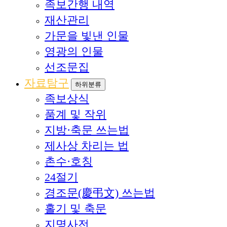
족보간행 내역
재산관리
가문을 빛낸 인물
영광의 인물
선조문집
자료탐구
하위분류
족보상식
품계 및 작위
지방·축문 쓰는법
제사상 차리는 법
촌수·호칭
24절기
경조문(慶弔文) 쓰는법
홀기 및 축문
지명사전