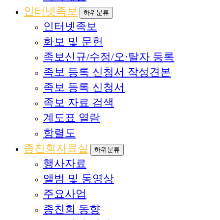
인터넷족보
하위분류
인터넷족보
화보 및 문헌
족보신규/수정/오·탈자 등록
족보 등록 신청서 작성견본
족보 등록 신청서
족보 자료 검색
계도표 열람
항렬도
종친회자료실
하위분류
행사자료
앨범 및 동영상
주요사업
종친회 동향