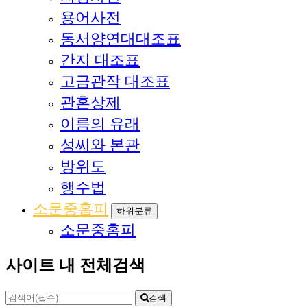
용어사전
동서양연대대조표
간지 대조표
고금관작 대조표
관혼상제
이름의 유래
성씨와 본관
방위도
행수법
소문중홈피
하위분류
소문중홈피
사이트 내 전체검색
검색