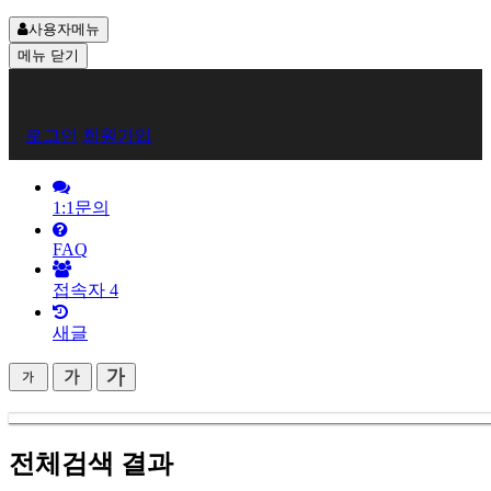
사용자메뉴
메뉴
닫기
회
로그인
회원가입
원
로
1:1문의
그
FAQ
인
접속자
4
새글
전체검색 결과