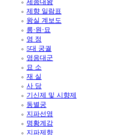
세종대왕
제향 일람표
왕실 계보도
릉·원·묘
영 정
5대 궁궐
영응대군
묘 소
재 실
사 당
기신제 및 시향제
동별궁
지파선영
명황계감
지파제향