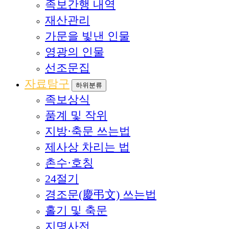
족보간행 내역
재산관리
가문을 빛낸 인물
영광의 인물
선조문집
자료탐구
하위분류
족보상식
품계 및 작위
지방·축문 쓰는법
제사상 차리는 법
촌수·호칭
24절기
경조문(慶弔文) 쓰는법
홀기 및 축문
지명사전