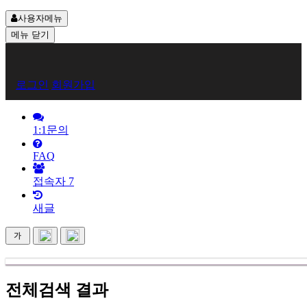
사용자메뉴
메뉴
닫기
회
로그인
회원가입
원
로
1:1문의
그
FAQ
인
접속자
7
새글
전체검색 결과