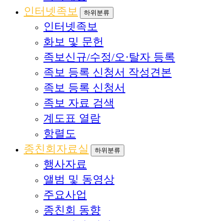
인터넷족보
하위분류
인터넷족보
화보 및 문헌
족보신규/수정/오·탈자 등록
족보 등록 신청서 작성견본
족보 등록 신청서
족보 자료 검색
계도표 열람
항렬도
종친회자료실
하위분류
행사자료
앨범 및 동영상
주요사업
종친회 동향