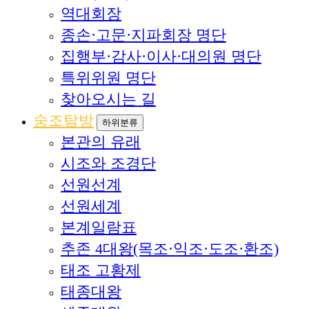
역대회장
종손·고문·지파회장 명단
집행부·감사·이사·대의원 명단
특위위원 명단
찾아오시는 길
숭조탐방
하위분류
본관의 유래
시조와 조경단
선원선계
선원세계
본계일람표
추존 4대왕(목조·익조·도조·환조)
태조 고황제
태종대왕