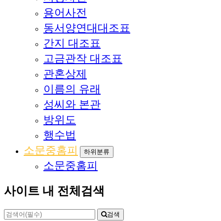
용어사전
동서양연대대조표
간지 대조표
고금관작 대조표
관혼상제
이름의 유래
성씨와 본관
방위도
행수법
소문중홈피
하위분류
소문중홈피
사이트 내 전체검색
검색