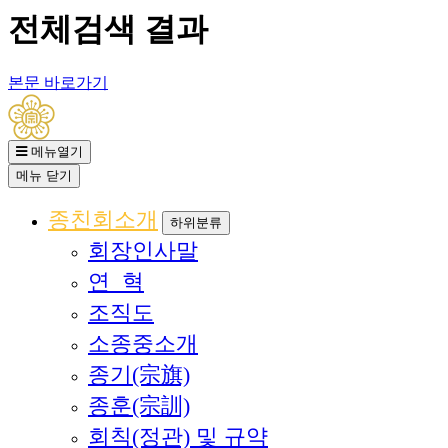
전체검색 결과
본문 바로가기
메뉴열기
메뉴
닫기
종친회소개
하위분류
회장인사말
연 혁
조직도
소종중소개
종기(宗旗)
종훈(宗訓)
회칙(정관) 및 규약