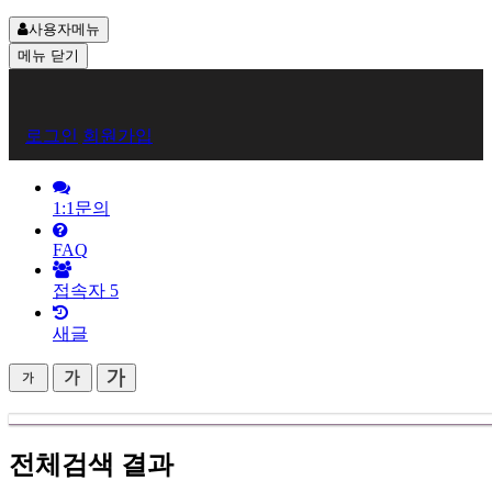
사용자메뉴
메뉴
닫기
회
로그인
회원가입
원
로
1:1문의
그
FAQ
인
접속자
5
새글
전체검색 결과