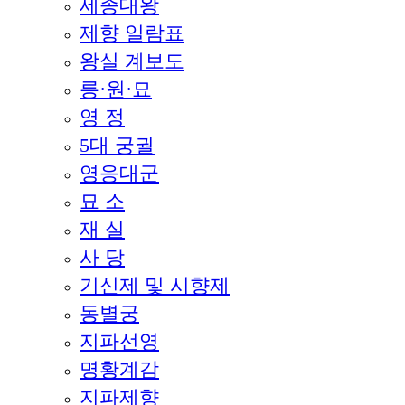
세종대왕
제향 일람표
왕실 계보도
릉·원·묘
영 정
5대 궁궐
영응대군
묘 소
재 실
사 당
기신제 및 시향제
동별궁
지파선영
명황계감
지파제향