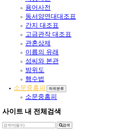
용어사전
동서양연대대조표
간지 대조표
고금관작 대조표
관혼상제
이름의 유래
성씨와 본관
방위도
행수법
소문중홈피
하위분류
소문중홈피
사이트 내 전체검색
검색