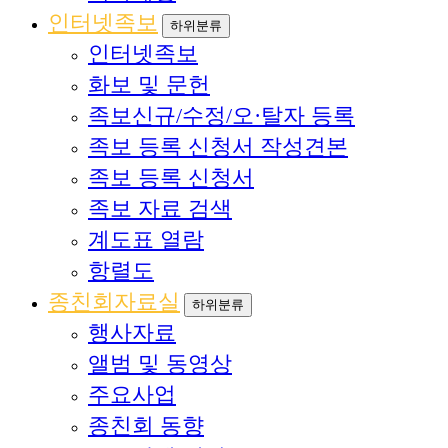
인터넷족보
하위분류
인터넷족보
화보 및 문헌
족보신규/수정/오·탈자 등록
족보 등록 신청서 작성견본
족보 등록 신청서
족보 자료 검색
계도표 열람
항렬도
종친회자료실
하위분류
행사자료
앨범 및 동영상
주요사업
종친회 동향