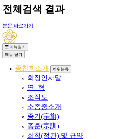
전체검색 결과
본문 바로가기
메뉴열기
메뉴
닫기
종친회소개
하위분류
회장인사말
연 혁
조직도
소종중소개
종기(宗旗)
종훈(宗訓)
회칙(정관) 및 규약