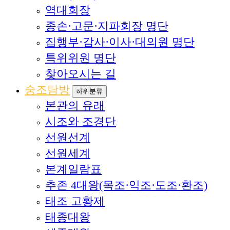
역대회장
종손·고문·지파회장 명단
집행부·감사·이사·대의원 명단
특위위원 명단
찾아오시는 길
숭조탐방
하위분류
본관의 유래
시조와 조경단
선원선계
선원세계
본계일람표
추존 4대왕(목조·익조·도조·환조)
태조 고황제
태종대왕