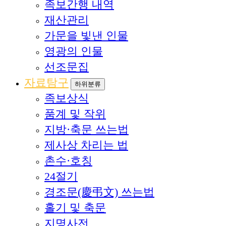
족보간행 내역
재산관리
가문을 빛낸 인물
영광의 인물
선조문집
자료탐구
하위분류
족보상식
품계 및 작위
지방·축문 쓰는법
제사상 차리는 법
촌수·호칭
24절기
경조문(慶弔文) 쓰는법
홀기 및 축문
지명사전