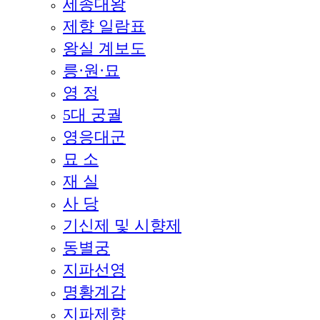
세종대왕
제향 일람표
왕실 계보도
릉·원·묘
영 정
5대 궁궐
영응대군
묘 소
재 실
사 당
기신제 및 시향제
동별궁
지파선영
명황계감
지파제향