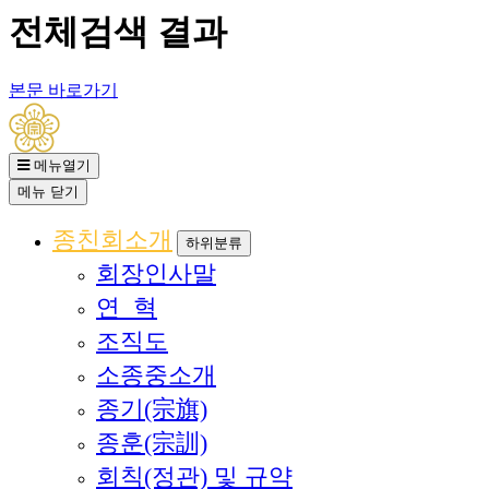
전체검색 결과
본문 바로가기
메뉴열기
메뉴
닫기
종친회소개
하위분류
회장인사말
연 혁
조직도
소종중소개
종기(宗旗)
종훈(宗訓)
회칙(정관) 및 규약