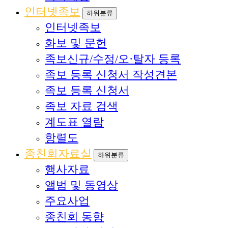
인터넷족보
하위분류
인터넷족보
화보 및 문헌
족보신규/수정/오·탈자 등록
족보 등록 신청서 작성견본
족보 등록 신청서
족보 자료 검색
계도표 열람
항렬도
종친회자료실
하위분류
행사자료
앨범 및 동영상
주요사업
종친회 동향