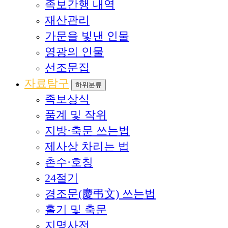
족보간행 내역
재산관리
가문을 빛낸 인물
영광의 인물
선조문집
자료탐구
하위분류
족보상식
품계 및 작위
지방·축문 쓰는법
제사상 차리는 법
촌수·호칭
24절기
경조문(慶弔文) 쓰는법
홀기 및 축문
지명사전