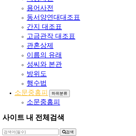
용어사전
동서양연대대조표
간지 대조표
고금관작 대조표
관혼상제
이름의 유래
성씨와 본관
방위도
행수법
소문중홈피
하위분류
소문중홈피
사이트 내 전체검색
검색