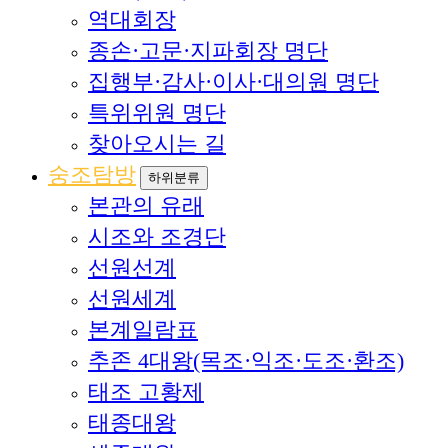
역대회장
종손·고문·지파회장 명단
집행부·감사·이사·대의원 명단
특위위원 명단
찾아오시는 길
숭조탐방
하위분류
본관의 유래
시조와 조경단
선원선계
선원세계
본계일람표
추존 4대왕(목조·익조·도조·환조)
태조 고황제
태종대왕