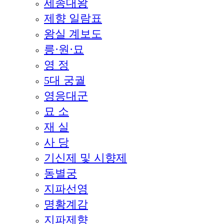
세종대왕
제향 일람표
왕실 계보도
릉·원·묘
영 정
5대 궁궐
영응대군
묘 소
재 실
사 당
기신제 및 시향제
동별궁
지파선영
명황계감
지파제향