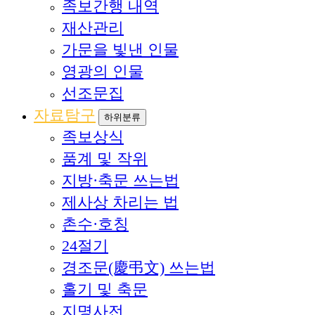
족보간행 내역
재산관리
가문을 빛낸 인물
영광의 인물
선조문집
자료탐구
하위분류
족보상식
품계 및 작위
지방·축문 쓰는법
제사상 차리는 법
촌수·호칭
24절기
경조문(慶弔文) 쓰는법
홀기 및 축문
지명사전