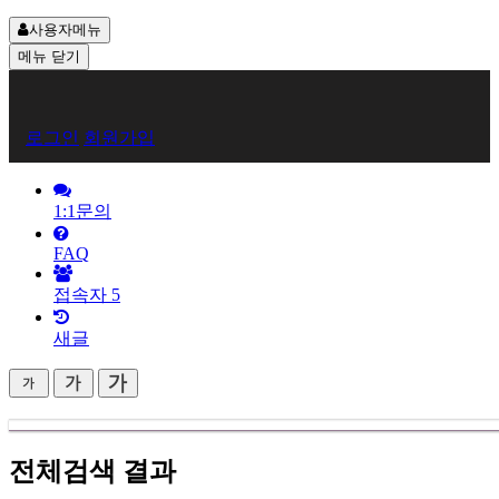
사용자메뉴
메뉴
닫기
회
로그인
회원가입
원
로
1:1문의
그
FAQ
인
접속자
5
새글
전체검색 결과