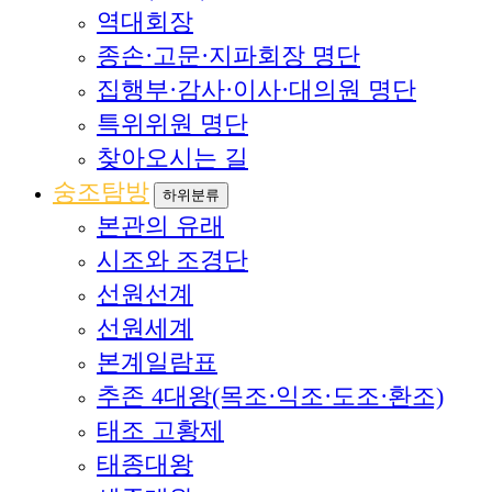
역대회장
종손·고문·지파회장 명단
집행부·감사·이사·대의원 명단
특위위원 명단
찾아오시는 길
숭조탐방
하위분류
본관의 유래
시조와 조경단
선원선계
선원세계
본계일람표
추존 4대왕(목조·익조·도조·환조)
태조 고황제
태종대왕