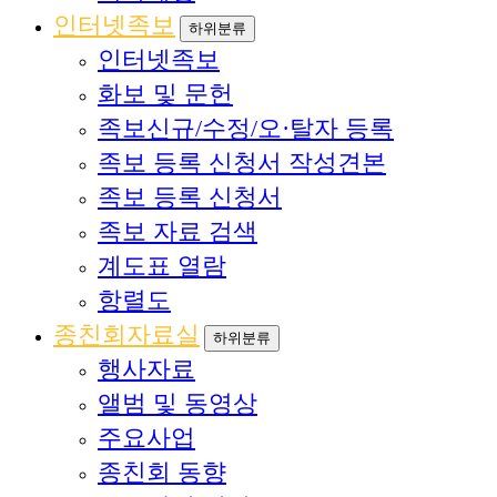
인터넷족보
하위분류
인터넷족보
화보 및 문헌
족보신규/수정/오·탈자 등록
족보 등록 신청서 작성견본
족보 등록 신청서
족보 자료 검색
계도표 열람
항렬도
종친회자료실
하위분류
행사자료
앨범 및 동영상
주요사업
종친회 동향