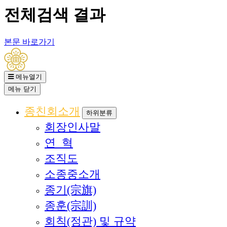
전체검색 결과
본문 바로가기
메뉴열기
메뉴
닫기
종친회소개
하위분류
회장인사말
연 혁
조직도
소종중소개
종기(宗旗)
종훈(宗訓)
회칙(정관) 및 규약