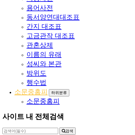
용어사전
동서양연대대조표
간지 대조표
고금관작 대조표
관혼상제
이름의 유래
성씨와 본관
방위도
행수법
소문중홈피
하위분류
소문중홈피
사이트 내 전체검색
검색