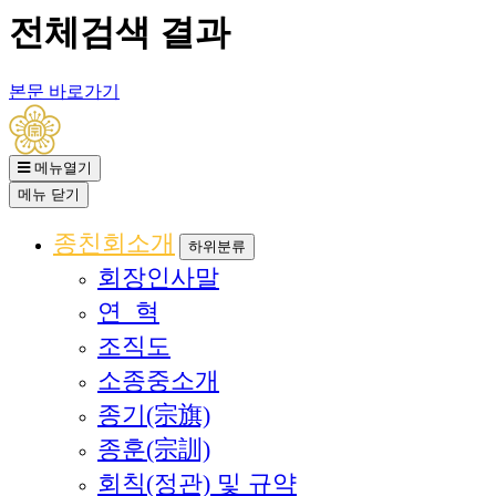
전체검색 결과
본문 바로가기
메뉴열기
메뉴
닫기
종친회소개
하위분류
회장인사말
연 혁
조직도
소종중소개
종기(宗旗)
종훈(宗訓)
회칙(정관) 및 규약