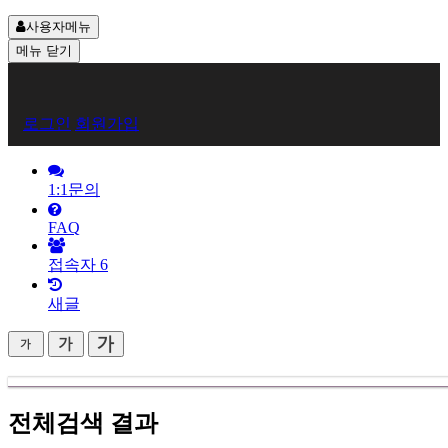
사용자메뉴
메뉴
닫기
회
로그인
회원가입
원
로
1:1문의
그
FAQ
인
접속자
6
새글
전체검색 결과