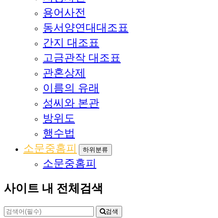
용어사전
동서양연대대조표
간지 대조표
고금관작 대조표
관혼상제
이름의 유래
성씨와 본관
방위도
행수법
소문중홈피
하위분류
소문중홈피
사이트 내 전체검색
검색