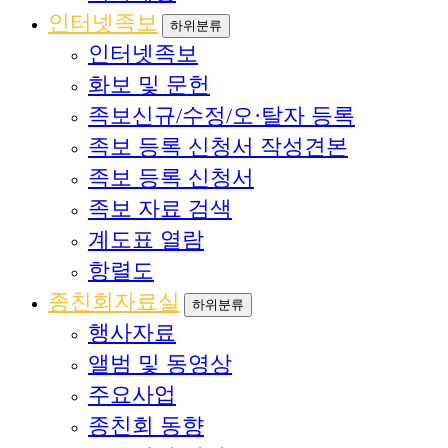
인터넷족보
하위분류
인터넷족보
화보 및 문헌
족보신규/수정/오·탈자 등록
족보 등록 신청서 작성견본
족보 등록 신청서
족보 자료 검색
계도표 열람
항렬도
종친회자료실
하위분류
행사자료
앨범 및 동영상
주요사업
종친회 동향