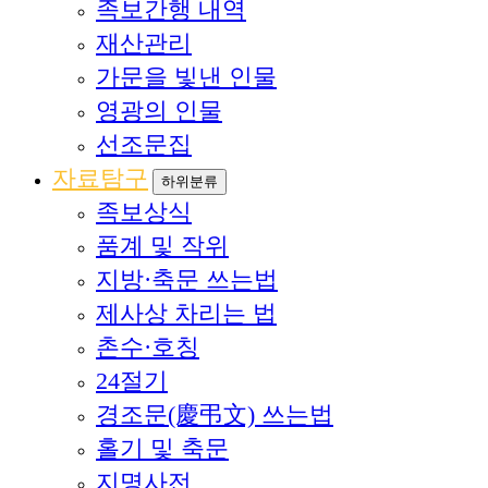
족보간행 내역
재산관리
가문을 빛낸 인물
영광의 인물
선조문집
자료탐구
하위분류
족보상식
품계 및 작위
지방·축문 쓰는법
제사상 차리는 법
촌수·호칭
24절기
경조문(慶弔文) 쓰는법
홀기 및 축문
지명사전