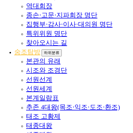
역대회장
종손·고문·지파회장 명단
집행부·감사·이사·대의원 명단
특위위원 명단
찾아오시는 길
숭조탐방
하위분류
본관의 유래
시조와 조경단
선원선계
선원세계
본계일람표
추존 4대왕(목조·익조·도조·환조)
태조 고황제
태종대왕