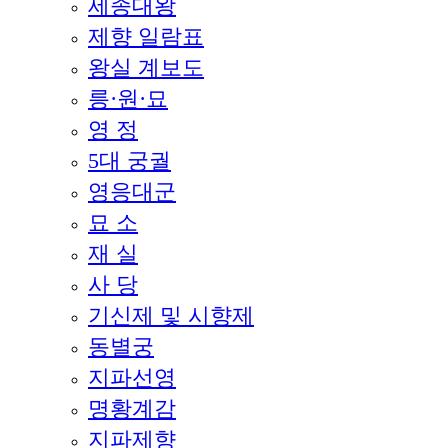
세종대왕
제향 일람표
왕실 계보도
릉·원·묘
영 정
5대 궁궐
영응대군
묘 소
재 실
사 당
기신제 및 시향제
동별궁
지파선영
명황계감
지파제향