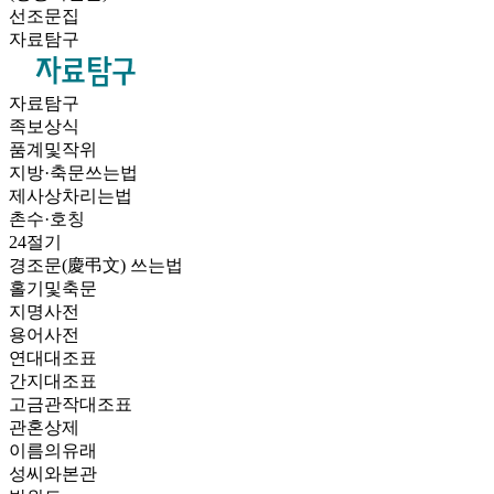
선조문집
자료탐구
자료탐구
족보상식
품계및작위
지방·축문쓰는법
제사상차리는법
촌수·호칭
24절기
경조문(慶弔文) 쓰는법
홀기및축문
지명사전
용어사전
연대대조표
간지대조표
고금관작대조표
관혼상제
이름의유래
성씨와본관