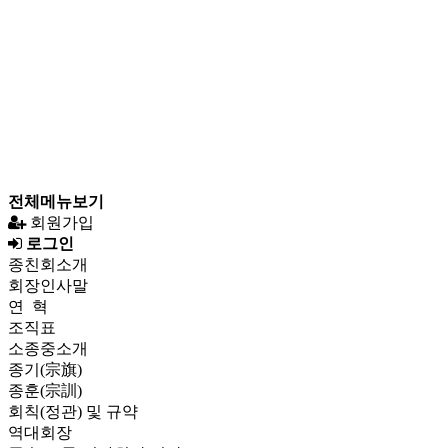
전체메뉴보기
회원가입
로그인
종친회소개
회장인사말
연 혁
조직표
소종중소개
종기(宗旗)
종훈(宗訓)
회칙(정관) 및 규약
역대회장