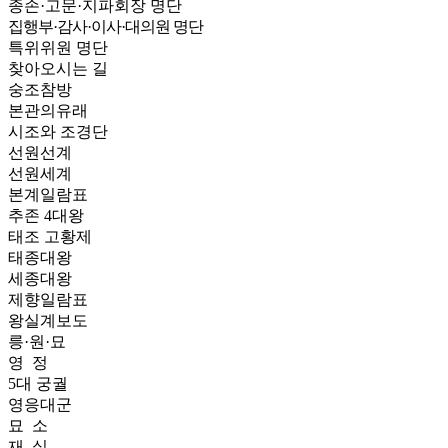
종손·고문·지파회장 명단
집행부·감사·이사·대의원 명단
특위위원 명단
찾아오시는 길
숭조참방
본관의유래
시조와 조경단
선원선계
선원세계
본계일람표
추존 4대왕
태조 고황제
태종대왕
세종대왕
제향일람표
왕실계보도
릉·원·묘
영 정
5대 궁궐
영응대군
묘 소
재 실