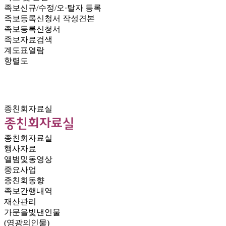
족보신규/수정/오·탈자 등록
족보등록신청서 작성견본
족보등록신청서
족보자료검색
계도표열람
항렬도
종친회자료실
종친회자료실
행사자료
앨범및동영상
중요사업
종친회동향
족보간행내역
재산관리
가문을빛낸인물
(영광의인물)