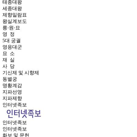
태종대왕
세종대왕
제향일람표
왕실계보도
릉·원·묘
영 정
5대 궁궐
영응대군
묘 소
재 실
사 당
기신제 및 시향제
동별궁
명황계감
지파선영
지파제향
인터넷족보
인터넷족보
인터넷족보
화보 및 문헌