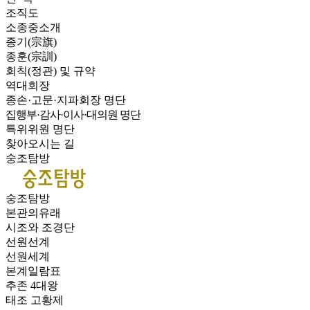
조직도
소종중소개
종기(宗旗)
종훈(宗訓)
회칙(정관) 및 규약
역대회장
종손·고문·지파회장 명단
집행부·감사·이사·대의원 명단
특위위원 명단
찾아오시는 길
숭조탐방
숭조탐방
본관의유래
시조와 조경단
선원선계
선원세계
본계일람표
추존 4대왕
태조 고황제