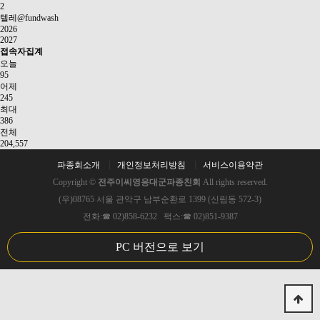
2
텔레@fundwash
2026
2027
접속자집계
오늘
95
어제
245
최대
386
전체
204,557
파종회소개
개인정보처리방침
서비스이용약관
Copyright ©
전주이씨영응대군파종친회
All rights reserved.
(우)08765 서울 관악구 남부순환로 1399 (신림동 572-3)
전화:☎ 02)858-6232 팩스:☎ 02)851-9387
PC 버전으로 보기