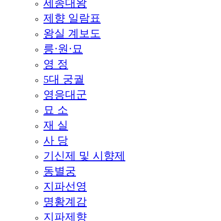
세종대왕
제향 일람표
왕실 계보도
릉·원·묘
영 정
5대 궁궐
영응대군
묘 소
재 실
사 당
기신제 및 시향제
동별궁
지파선영
명황계감
지파제향