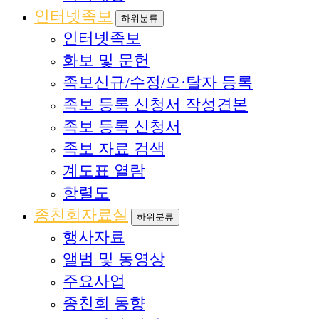
인터넷족보
하위분류
인터넷족보
화보 및 문헌
족보신규/수정/오·탈자 등록
족보 등록 신청서 작성견본
족보 등록 신청서
족보 자료 검색
계도표 열람
항렬도
종친회자료실
하위분류
행사자료
앨범 및 동영상
주요사업
종친회 동향