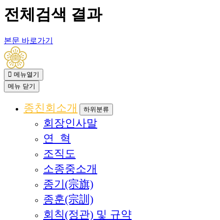
전체검색 결과
본문 바로가기
메뉴열기
메뉴
닫기
종친회소개
하위분류
회장인사말
연 혁
조직도
소종중소개
종기(宗旗)
종훈(宗訓)
회칙(정관) 및 규약