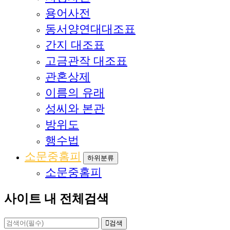
용어사전
동서양연대대조표
간지 대조표
고금관작 대조표
관혼상제
이름의 유래
성씨와 본관
방위도
행수법
소문중홈피
하위분류
소문중홈피
사이트 내 전체검색
검색