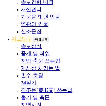
족보간행 내역
재산관리
가문을 빛낸 인물
영광의 인물
선조문집
자료탐구
하위분류
족보상식
품계 및 작위
지방·축문 쓰는법
제사상 차리는 법
촌수·호칭
24절기
경조문(慶弔文) 쓰는법
홀기 및 축문
지명사전