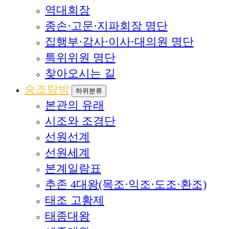
역대회장
종손·고문·지파회장 명단
집행부·감사·이사·대의원 명단
특위위원 명단
찾아오시는 길
숭조탐방
하위분류
본관의 유래
시조와 조경단
선원선계
선원세계
본계일람표
추존 4대왕(목조·익조·도조·환조)
태조 고황제
태종대왕