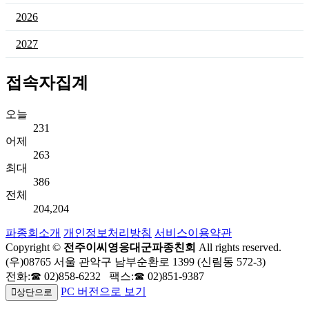
2026
2027
접속자집계
오늘
231
어제
263
최대
386
전체
204,204
파종회소개
개인정보처리방침
서비스이용약관
Copyright ©
전주이씨영응대군파종친회
All rights reserved.
(우)08765 서울 관악구 남부순환로 1399 (신림동 572-3)
전화:☎ 02)858-6232 팩스:☎ 02)851-9387
PC 버전으로 보기
상단으로