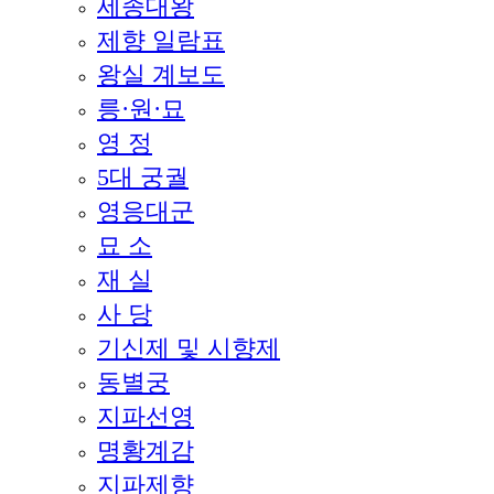
세종대왕
제향 일람표
왕실 계보도
릉·원·묘
영 정
5대 궁궐
영응대군
묘 소
재 실
사 당
기신제 및 시향제
동별궁
지파선영
명황계감
지파제향