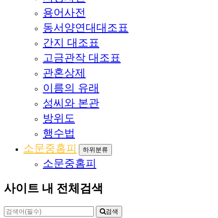
용어사전
동서양연대대조표
간지 대조표
고금관작 대조표
관혼상제
이름의 유래
성씨와 본관
방위도
행수법
소문중홈피
하위분류
소문중홈피
사이트 내 전체검색
검색