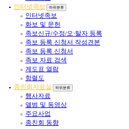
인터넷족보
하위분류
인터넷족보
화보 및 문헌
족보신규/수정/오·탈자 등록
족보 등록 신청서 작성견본
족보 등록 신청서
족보 자료 검색
계도표 열람
항렬도
종친회자료실
하위분류
행사자료
앨범 및 동영상
주요사업
종친회 동향