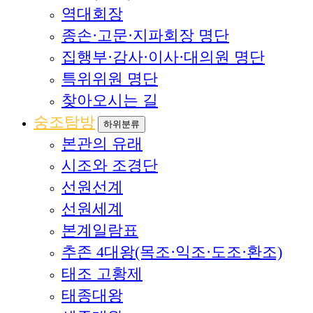
역대회장
종손·고문·지파회장 명단
집행부·감사·이사·대의원 명단
특위위원 명단
찾아오시는 길
숭조탐방
하위분류
본관의 유래
시조와 조경단
선원선계
선원세계
본계일람표
추존 4대왕(목조·익조·도조·환조)
태조 고황제
태종대왕