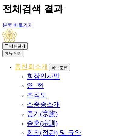
전체검색 결과
본문 바로가기
메뉴열기
메뉴
닫기
종친회소개
하위분류
회장인사말
연 혁
조직도
소종중소개
종기(宗旗)
종훈(宗訓)
회칙(정관) 및 규약