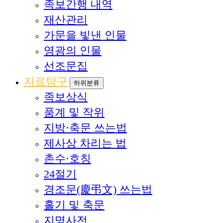
족보간행 내역
재산관리
가문을 빛낸 인물
영광의 인물
선조문집
자료탐구
하위분류
족보상식
품계 및 작위
지방·축문 쓰는법
제사상 차리는 법
촌수·호칭
24절기
경조문(慶弔文) 쓰는법
홀기 및 축문
지명사전