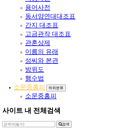
용어사전
동서양연대대조표
간지 대조표
고금관작 대조표
관혼상제
이름의 유래
성씨와 본관
방위도
행수법
소문중홈피
하위분류
소문중홈피
사이트 내 전체검색
검색