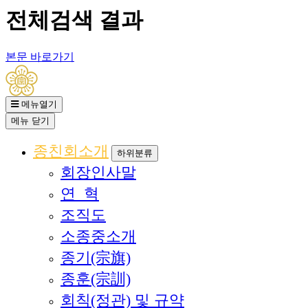
전체검색 결과
본문 바로가기
메뉴열기
메뉴
닫기
종친회소개
하위분류
회장인사말
연 혁
조직도
소종중소개
종기(宗旗)
종훈(宗訓)
회칙(정관) 및 규약