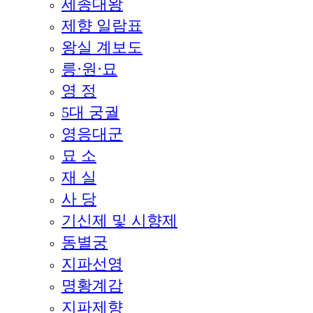
세종대왕
제향 일람표
왕실 계보도
릉·원·묘
영 정
5대 궁궐
영응대군
묘 소
재 실
사 당
기신제 및 시향제
동별궁
지파선영
명황계감
지파제향