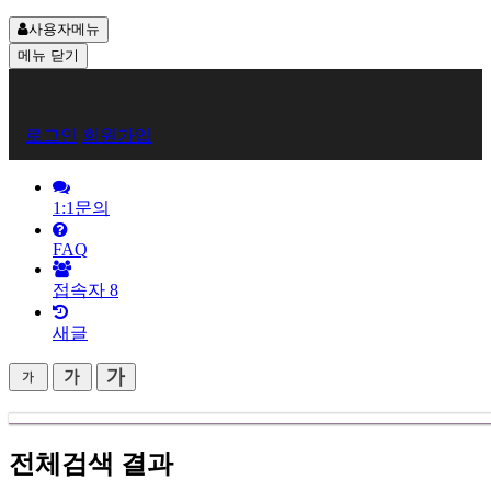
사용자메뉴
메뉴
닫기
회
로그인
회원가입
원
로
1:1문의
그
FAQ
인
접속자
8
새글
전체검색 결과