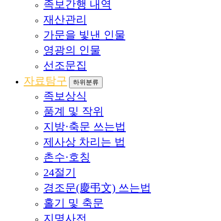
족보간행 내역
재산관리
가문을 빛낸 인물
영광의 인물
선조문집
자료탐구
하위분류
족보상식
품계 및 작위
지방·축문 쓰는법
제사상 차리는 법
촌수·호칭
24절기
경조문(慶弔文) 쓰는법
홀기 및 축문
지명사전