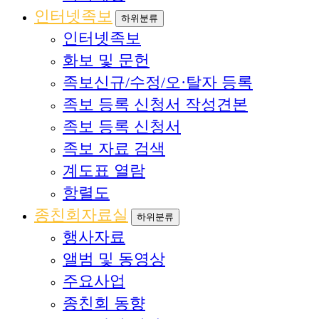
인터넷족보
하위분류
인터넷족보
화보 및 문헌
족보신규/수정/오·탈자 등록
족보 등록 신청서 작성견본
족보 등록 신청서
족보 자료 검색
계도표 열람
항렬도
종친회자료실
하위분류
행사자료
앨범 및 동영상
주요사업
종친회 동향