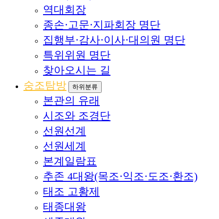
역대회장
종손·고문·지파회장 명단
집행부·감사·이사·대의원 명단
특위위원 명단
찾아오시는 길
숭조탐방
하위분류
본관의 유래
시조와 조경단
선원선계
선원세계
본계일람표
추존 4대왕(목조·익조·도조·환조)
태조 고황제
태종대왕