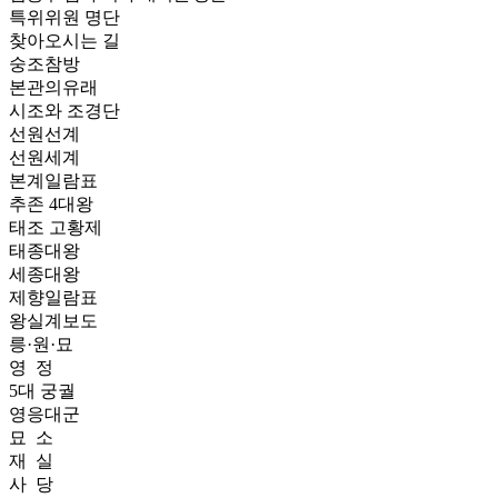
특위위원 명단
찾아오시는 길
숭조참방
본관의유래
시조와 조경단
선원선계
선원세계
본계일람표
추존 4대왕
태조 고황제
태종대왕
세종대왕
제향일람표
왕실계보도
릉·원·묘
영 정
5대 궁궐
영응대군
묘 소
재 실
사 당