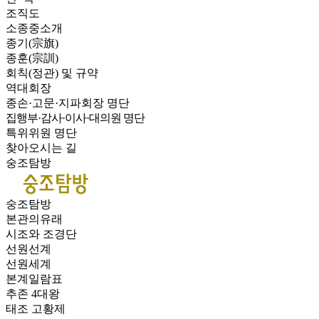
조직도
소종중소개
종기(宗旗)
종훈(宗訓)
회칙(정관) 및 규약
역대회장
종손·고문·지파회장 명단
집행부·감사·이사·대의원 명단
특위위원 명단
찾아오시는 길
숭조탐방
숭조탐방
본관의유래
시조와 조경단
선원선계
선원세계
본계일람표
추존 4대왕
태조 고황제