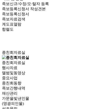
족보신규/수정/오·탈자 등록
족보등록신청서 작성견본
족보등록신청서
족보자료검색
계도표열람
항렬도
종친회자료실
종친회자료실
행사자료
앨범및동영상
중요사업
종친회동향
족보간행내역
재산관리
가문을빛낸인물
(영광의인물)
선조문집