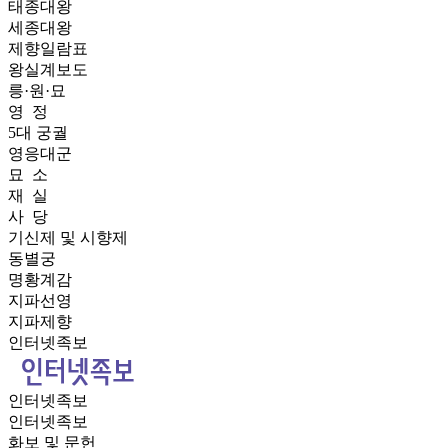
태종대왕
세종대왕
제향일람표
왕실계보도
릉·원·묘
영 정
5대 궁궐
영응대군
묘 소
재 실
사 당
기신제 및 시향제
동별궁
명황계감
지파선영
지파제향
인터넷족보
인터넷족보
인터넷족보
화보 및 문헌