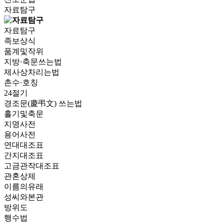
자료탐구
자료탐구
족보상식
품계및작위
지방·축문쓰는법
제사상차리는법
촌수·호칭
24절기
경조문(慶弔文) 쓰는법
홀기및축문
지명사전
용어사전
연대대조표
간지대조표
고금관작대조표
관혼상제
이름의유래
성씨와본관
방위도
행수법