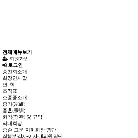
전체메뉴보기
회원가입
로그인
종친회소개
회장인사말
연 혁
조직표
소종중소개
종기(宗旗)
종훈(宗訓)
회칙(정관) 및 규약
역대회장
종손·고문·지파회장 명단
집행부·감사·이사·대의원 명단