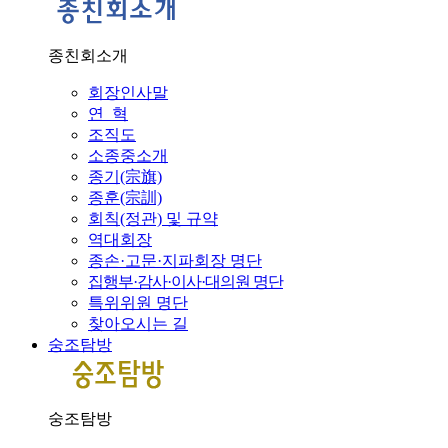
종친회소개
회장인사말
연 혁
조직도
소종중소개
종기(宗旗)
종훈(宗訓)
회칙(정관) 및 규약
역대회장
종손·고문·지파회장 명단
집행부·감사·이사·대의원 명단
특위위원 명단
찾아오시는 길
숭조탐방
숭조탐방