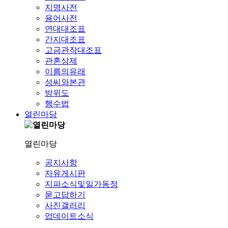
지명사전
용어사전
연대대조표
간지대조표
고금관작대조표
관혼상제
이름의유래
성씨와본관
방위도
행수법
열린마당
열린마당
공지사항
자유게시판
지파소식및일가동정
묻고답하기
사진갤러리
업데이트소식