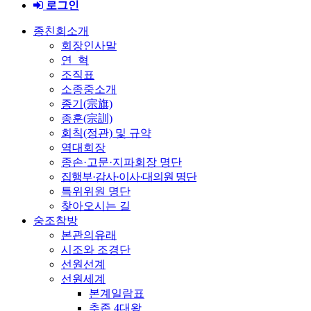
로그인
종친회소개
회장인사말
연 혁
조직표
소종중소개
종기(宗旗)
종훈(宗訓)
회칙(정관) 및 규약
역대회장
종손·고문·지파회장 명단
집행부·감사·이사·대의원 명단
특위위원 명단
찾아오시는 길
숭조참방
본관의유래
시조와 조경단
선원선계
선원세계
본계일람표
추존 4대왕