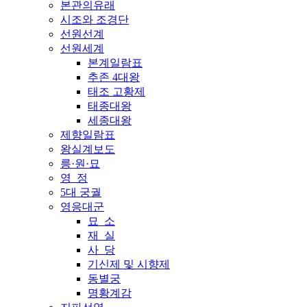
본관의유래
시조와 조경단
선원선계
선원세계
본계일람표
추존 4대왕
태조 고황제
태종대왕
세종대왕
제향일람표
왕실계보도
릉·원·묘
영 정
5대 궁궐
영응대군
묘 소
재 실
사 당
기신제 및 시향제
동별궁
명황계감