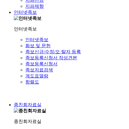
지파선영
지파제향
인터넷족보
인터넷족보
인터넷족보
화보 및 문헌
족보신규/수정/오·탈자 등록
족보등록신청서 작성견본
족보등록신청서
족보자료검색
계도표열람
항렬도
종친회자료실
종친회자료실