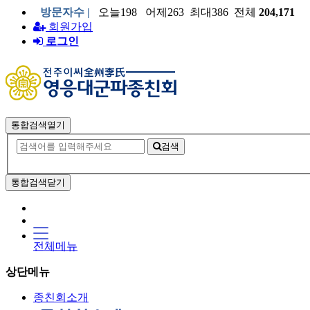
방문자수 |
오늘198 어제263 최대386 전체
204,171
회원가입
로그인
통합검색열기
검색
통합검색닫기
전체메뉴
상단메뉴
종친회소개