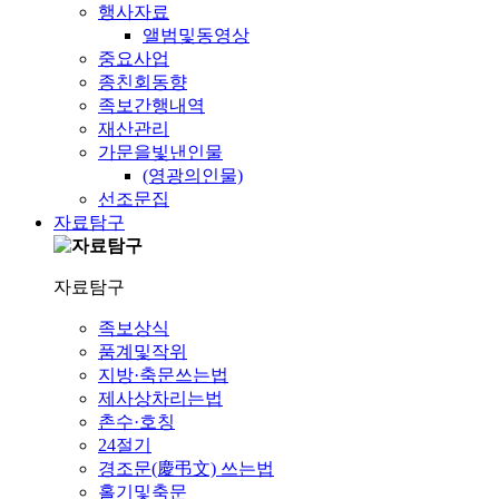
행사자료
앨범및동영상
중요사업
종친회동향
족보간행내역
재산관리
가문을빛낸인물
(영광의인물)
선조문집
자료탐구
자료탐구
족보상식
품계및작위
지방·축문쓰는법
제사상차리는법
촌수·호칭
24절기
경조문(慶弔文) 쓰는법
홀기및축문